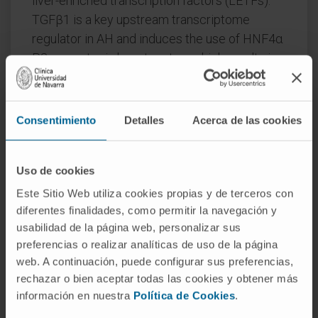
liver-enriched transcription factors (LETFs).
TGFβ1 is a key upstream transcriptome
regulator in AH and induces the use of HNF4α
P2 promoter in hepatocytes, which results in
defective metabolic and synthetic functions.
Gene polymorphisms in LETFs including
Consentimiento
Detalles
Acerca de las cookies
HNF4α are not associated with the
development of AH. In contrast, epigenetic
studies show that AH livers have profound
Uso de cookies
changes in DNA methylation state and
Este Sitio Web utiliza cookies propias y de terceros con
chromatin remodeling, affecting HNF4α-
diferentes finalidades, como permitir la navegación y
dependent gene expression. We conclude
usabilidad de la página web, personalizar sus
that targeting TGFβ1 and epigenetic drivers
preferencias o realizar analíticas de uso de la página
that modulate HNF4α-dependent gene
web. A continuación, puede configurar sus preferencias,
rechazar o bien aceptar todas las cookies y obtener más
expression could be beneficial to improve
información en nuestra
Política de Cookies
.
hepatocellular function in patients with AH.