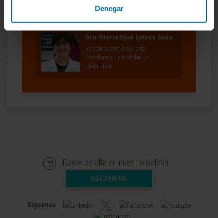
celular e inmunoterapia en cáncer
Denegar
hepático.
Dra. María Ujué Latasa Sada
Investigadora Asociada
Plataforma de Instalación
Radiactiva
Darse de alta en nuestro boletín
SUSCRIBIRSE
Síguenos