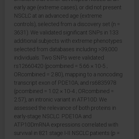
early age (extreme cases); or did not present
NSCLC at an advanced age (extreme
controls), selected from a discovery set (n =
3631). We validated significant SNPs in 133
additional subjects with extreme phenotypes
selected from databases including >39,000
individuals. Two SNPs were validated:
rs12660420 (pcombined = 5.66 × 10-5 ;
ORcombined = 2.80), mapping to a noncoding
transcript exon of PDE10A; and rs6835978
(pcombined = 1.02 × 10-4 ; ORcombined =
2.57), an intronic variant in ATP10D. We
assessed the relevance of both proteins in
early-stage NSCLC. PDE10A and
ATP10DmRNA expressions correlated with
survival in 821 stage I-II NSCLC patients (p =