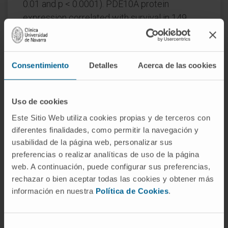
0.01 and p < 0.0001). PDE10A protein
expression correlated with survival in 149
patients with stage I-II NSCLC (p = 0.002).
In conclusion, we validated two variants
Consentimiento
Detalles
Acerca de las cookies
associated with extreme phenotypes of high
and low risk of developing tobacco-induced
NSCLC. Our findings may allow to identify
Uso de cookies
individuals presenting high and low risk to
Este Sitio Web utiliza cookies propias y de terceros con
develop tobacco-induced NSCLC and to
diferentes finalidades, como permitir la navegación y
characterize molecular mechanisms of
usabilidad de la página web, personalizar sus
carcinogenesis and resistance to develop
preferencias o realizar analíticas de uso de la página
NSCLC.
web. A continuación, puede configurar sus preferencias,
rechazar o bien aceptar todas las cookies y obtener más
CITA DEL ARTÍCULO
Cancer Med. 2018 May
información en nuestra
Política de Cookies
.
15;7(7):3474-3483. doi: 10.1002/cam4.1500.
VER PUBLICACIÓN EN PUBMED
Selección