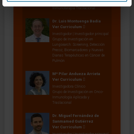
Estrategias Combinadas de
Inmunoterapia Traslacional
Dr. Luis Montuenga Badía
Ver Curriculum
Investigador | Investigador principal
Grupo de Investigación en
Lungsearch: Screening, Detección
Precoz, Biomarcadores y Nuevas
Dianas Terapéuticas en Cáncer de
Pulmón
Mª Pilar Andueza Arrieta
Ver Curriculum
Investigadora Clínico
Grupo de Investigación en Onco-
Inmunología Aplicada y
Traslacional
Dr. Miguel Fernández de
Sanmamed Gutiérrez
Ver Curriculum