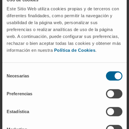
Ver Curriculum
Este Sitio Web utiliza cookies propias y de terceros con
Investigadora | Investigadora
principal
diferentes finalidades, como permitir la navegación y
Grupo de Investigación en Terapias
usabilidad de la página web, personalizar sus
Avanzadas para Enfermedades
preferencias o realizar analíticas de uso de la página
Hepáticas Raras
web. A continuación, puede configurar sus preferencias,
rechazar o bien aceptar todas las cookies y obtener más
información en nuestra
Política de Cookies
.
Selección
Necesarias
de
consentimiento
Darse de alta en nuestro boletín
Preferencias
SUSCRIBIRSE
Síguenos
Estadística