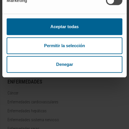
Marketing
CONOZCA EL CIMA
Quiénes somos
Aceptar todas
Centro de Investigacion de la Clínica
Campus de la Universidad de Navarra
Permitir la selección
Organización
Portal de Transparencia
Denegar
ENFERMEDADES
Cáncer
Enfermedades cardiovasculares
Enfermedades hepáticas
Enfermedades sistema nervioso
Enfermedades raras