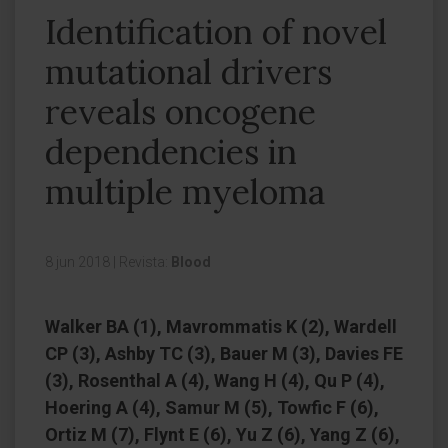
Identification of novel
mutational drivers
reveals oncogene
dependencies in
multiple myeloma
8 jun 2018
|
Revista:
Blood
Walker BA (1), Mavrommatis K (2), Wardell
CP (3), Ashby TC (3), Bauer M (3), Davies FE
(3), Rosenthal A (4), Wang H (4), Qu P (4),
Hoering A (4), Samur M (5), Towfic F (6),
Ortiz M (7), Flynt E (6), Yu Z (6), Yang Z (6),