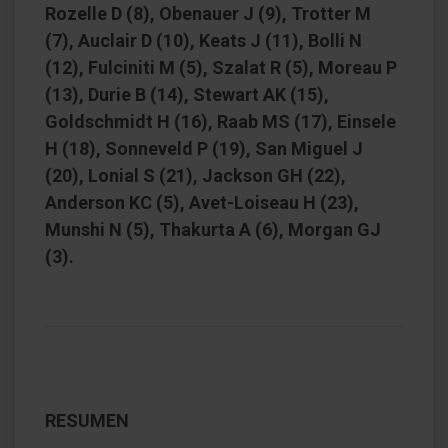
Rozelle D (8), Obenauer J (9), Trotter M
(7), Auclair D (10), Keats J (11), Bolli N
(12), Fulciniti M (5), Szalat R (5), Moreau P
(13), Durie B (14), Stewart AK (15),
Goldschmidt H (16), Raab MS (17), Einsele
H (18), Sonneveld P (19), San Miguel J
(20), Lonial S (21), Jackson GH (22),
Anderson KC (5), Avet-Loiseau H (23),
Munshi N (5), Thakurta A (6), Morgan GJ
(3).
RESUMEN