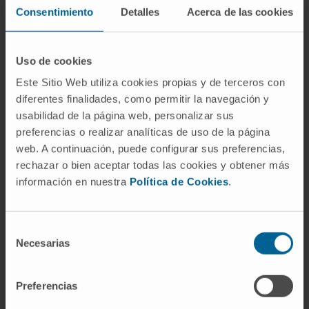
are associated with a worse outcome, as are
Consentimiento
Detalles
Acerca de las cookies
those with identified mechanisms of genomic
instability.
Uso de cookies
Oncogenic dependencies were identified
Este Sitio Web utiliza cookies propias y de terceros con
between mutations in driver genes, common
diferentes finalidades, como permitir la navegación y
regions of copy number change, and primary
usabilidad de la página web, personalizar sus
translocation and hyperdiploidy events.
preferencias o realizar analíticas de uso de la página
web. A continuación, puede configurar sus preferencias,
These dependencies included associations
rechazar o bien aceptar todas las cookies y obtener más
with t(4;14) and mutations in FGFR3, DIS3 and
información en nuestra
Política de Cookies
.
PRKD2; t(11;14) with mutations in CCND1 and
IRF4; t(14;16) with mutations in MAF, BRAF,
DIS3 and ATM; and hyperdiploidy with gain
Selección
Necesarias
de
11q, mutations in FAM46C and MYC
consentimiento
rearrangements.
Preferencias
These associations indicate that the genomic