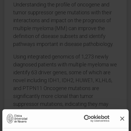
Understanding the profile of oncogene and
tumor suppressor gene mutations with their
interactions and impact on the prognosis of
multiple myeloma (MM) can improve the
definition of disease subsets and identify
pathways important in disease pathobiology.
Using integrated genomics of 1,273 newly
diagnosed patients with multiple myeloma we
identify 63 driver genes, some of which are
novel including IDH1, IDH2, HUWE1, KLHL6,
and PTPN11 Oncogene mutations are
significantly more clonal than tumor
suppressor mutations, indicating they may
exert a bigger selective pressure.
Patients with more mutations in driver genes