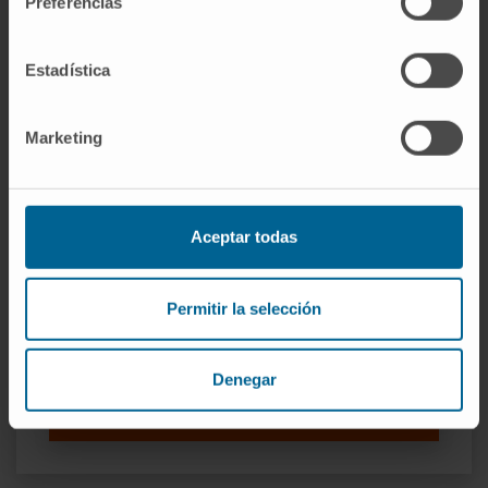
Preferencias
Dinámica de la respuesta
inmunitaria antitumoral
Estadística
Dr. Miguel Fernández de
Sanmamed Gutiérrez
Ver Curriculum
Marketing
Investigador | Investigador principal
Grupo de Investigación en Onco-
Inmunología Aplicada y
Traslacional
Aceptar todas
Dr. Ignacio Javier Melero
Bermejo
Ver Curriculum
Permitir la selección
Investigador | Investigador principal
Grupo de Investigación en
Estrategias Combinadas de
Denegar
Inmunoterapia Traslacional