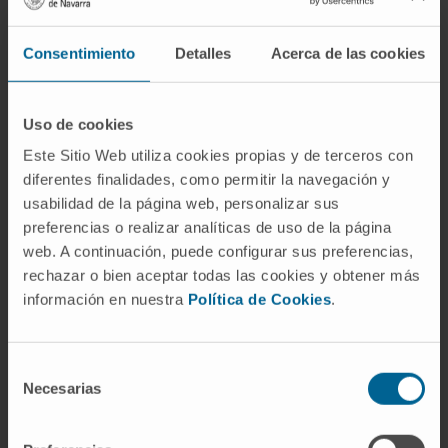
CITA DEL ARTÍCULO
Cancer Treat Rev. 2017
Consentimiento
Detalles
Acerca de las cookies
Nov;60:24-31. doi: 10.1016/j.ctrv.2017.08.004.
Epub 2017 Aug 31.
Uso de cookies
VER PUBLICACIÓN EN PUBMED
Este Sitio Web utiliza cookies propias y de terceros con
diferentes finalidades, como permitir la navegación y
usabilidad de la página web, personalizar sus
preferencias o realizar analíticas de uso de la página
web. A continuación, puede configurar sus preferencias,
rechazar o bien aceptar todas las cookies y obtener más
información en nuestra
Política de Cookies
.
Nuestros autores
Selección
Dr. Álvaro Teijeira Sánchez
Necesarias
de
Ver Curriculum
consentimiento
Investigador | Investigador principal
Grupo de Investigación en