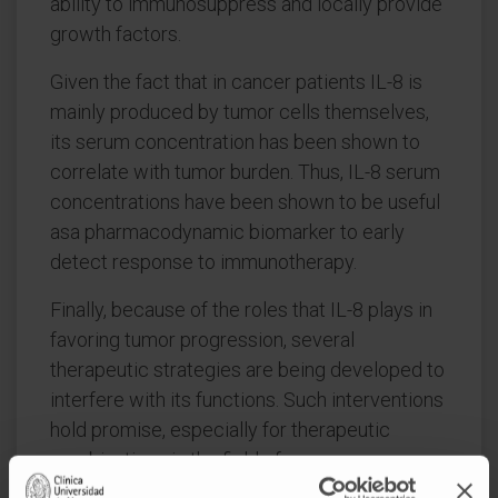
ability to immunosuppress and locally provide
growth factors.
Given the fact that in cancer patients IL-8 is
mainly produced by tumor cells themselves,
its serum concentration has been shown to
correlate with tumor burden. Thus, IL-8 serum
concentrations have been shown to be useful
asa pharmacodynamic biomarker to early
detect response to immunotherapy.
Finally, because of the roles that IL-8 plays in
favoring tumor progression, several
therapeutic strategies are being developed to
interfere with its functions. Such interventions
hold promise, especially for therapeutic
combinations in the field of cancer
immunotherapy.