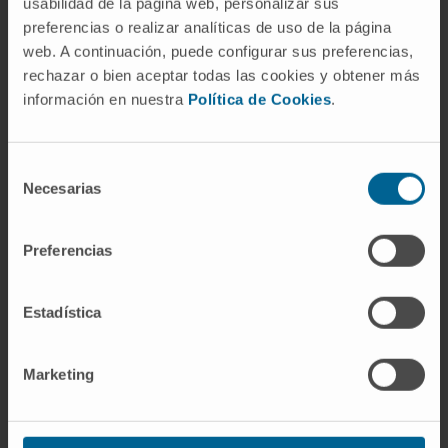
usabilidad de la página web, personalizar sus
CITA DEL ARTÍCULO
J Immunol. 2021 Apr
preferencias o realizar analíticas de uso de la página
web. A continuación, puede configurar sus preferencias,
15;206(8):1932-1942. doi:
rechazar o bien aceptar todas las cookies y obtener más
10.4049/jimmunol.1900776. Epub 2021 Mar
información en nuestra
Política de Cookies
.
31.
VER PUBLICACIÓN EN PUBMED
Selección
Necesarias
de
consentimiento
Preferencias
Estadística
Nuestros autores
Marketing
Celia Prior Darbonnens
Técnico de laboratorio
Grupo de Investigación en