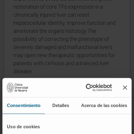
restoration of core TFs expression in a
chronically injured liver can reset
hepatocellular identity, improve function and
ameliorate the organ's histology.The
possibility of correcting the phenotype of
severely damaged and malfunctional livers
may open new therapeutic opportunities for
patients with cirrhosis and advanced liver
disease.
CITA DEL ARTÍCULO
J Hepatol. 2023
Feb;78(2):401-414. doi:
10.1016/j.jhep.2022.09.001. Epub 2022 Sep 15
Consentimiento
Detalles
Acerca de las cookies
VER PUBLICACIÓN EN PUBMED
Uso de cookies