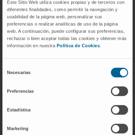
Este Sitio Web utiliza cookies propias y de terceros con
diferentes finalidades, como permitir la navegación y
usabilidad de la página web, personalizar sus
preferencias o realizar analíticas de uso de la página
web. A continuación, puede configurar sus preferencias,
rechazar o bien aceptar todas las cookies y obtener más
Nuestros autores
información en nuestra
Política de Cookies
.
Dr. Josepmaria Argemi
Ballbé
Selección
Ver Curriculum
Necesarias
de
Investigador | Investigador principal
Grupo de Investigación en Estrés
consentimiento
celular e inmunoterapia en cáncer
hepático.
Preferencias
Dra. Carmen Berasain
Lasarte
Estadística
Ver Curriculum
Investigadora | Investigadora
principal
Marketing
Grupo de Investigación en