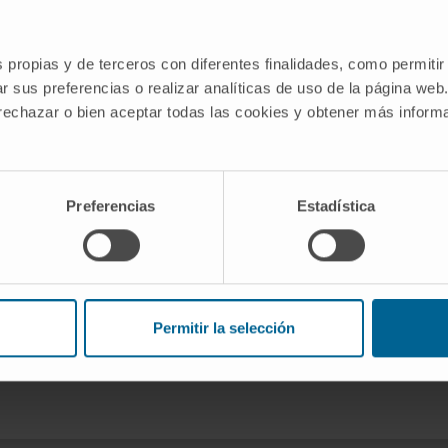
s propias y de terceros con diferentes finalidades, como permitir
ised by generalised immune suppression, partly mediated b
r sus preferencias o realizar analíticas de uso de la página web
ells and increased expression of the inhibitory programme
 rechazar o bien aceptar todas las cookies y obtener más infor
 al , 2016).
ssociated with disease relapse and resistance to chemother
g treatment option.
Preferencias
Estadística
ion did not show significant tumour regression, suggestin
In pre‐clinical studies, lenalidomide, an immunomodulatory
l death induced by PD‐1/PD‐L1 immune checkpoint blockad
Permitir la selección
. 2019 Sep;186(5):e117-e121. doi: 10.1111/bjh.15946. E