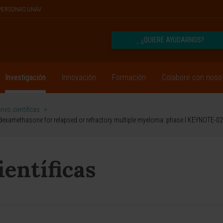
PERSONAS UNAV
¿QUIERE AYUDARNOS?
Investigación
Innovación
Formación
Colabore con noso
nes científicas
>
examethasone for relapsed or refractory multiple myeloma: phase I KEYNOTE-02
ientíficas