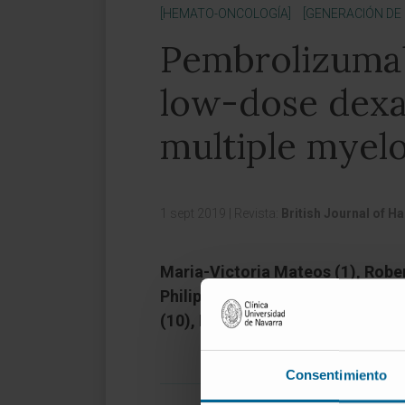
[HEMATO-ONCOLOGÍA]
[GENERACIÓN DE
Pembrolizumab
low-dose dexa
multiple myel
1 sept 2019
|
Revista:
British Journal of 
Maria-Victoria Mateos (1), Rober
Philippe Moreau (6), Nikhil Muns
(10), Patricia Marinello (10), Je
Consentimiento