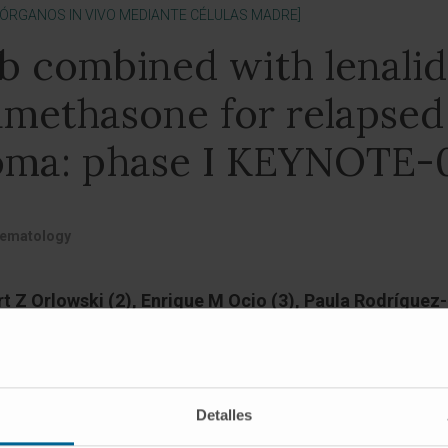
 ÓRGANOS IN VIVO MEDIANTE CÉLULAS MADRE]
 combined with lenali
methasone for relapsed 
oma: phase I KEYNOTE-
Haematology
t Z Orlowski (2), Enrique M Ocio (3), Paula Rodríguez-
hi (7), David E Avigan (8), David S Siegel (9), Razi G
sus San-Miguel (4)
Detalles