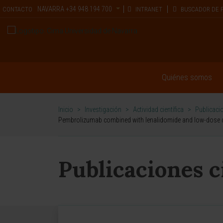
NAVARRA
+34 948 194 700
CONTACTO
INTRANET
BUSCADOR DE 
Quiénes somos
Inicio
>
Investigación
>
Actividad científica
>
Publicacio
Pembrolizumab combined with lenalidomide and low-dose d
Publicaciones c