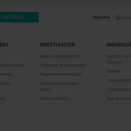
SUSCRIBIRSE
Síguenos
DES
INVESTIGACIÓN
INNOVACI
Nuestros Investigadores
Desarrollo de 
Pipelines
rdiovasculares
Programas de investigación
Patentes
epáticas
Plataformas tecnológicas
Emprendimiento
istema
Investigación y ensayos
clínicos
Colaboración 
aras
Actividad científica
Área del Invers