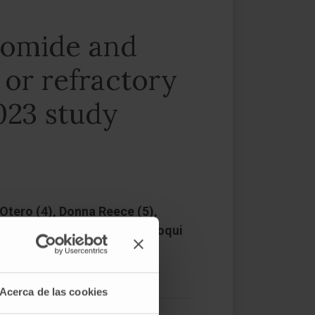
domide and
or refractory
023 study
Otero (4), Donna Reece (5),
hori (10), Mohammed Z H Farooqui
Acerca de las cookies