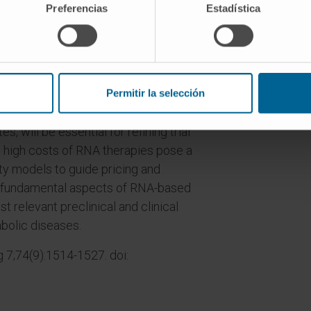
cs, particularly for protein replacement
Preferencias
Estadística
rt from preclinical successes.
s, mRNA therapies present a safer
ic integration and oncogene activation.
for rare diseases, face limitations such
Permitir la selección
ervation periods. Further preclinical
, will be essential for refining trial
he high costs of RNA therapies pose a
lity models to guide pricing and
he fundamental aspects of RNA-based
 relevant preclinical and clinical
bolic diseases.
g 7;74(9):1514-1527. doi: