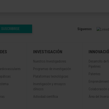
SUSCRIBIRSE
Síguenos
DES
INVESTIGACIÓN
INNOVACI
Nuestros Investigadores
Desarrollo de 
Pipelines
rdiovasculares
Programas de investigación
Patentes
epáticas
Plataformas tecnológicas
Emprendimiento
istema
Investigación y ensayos
clínicos
Colaboración 
aras
Actividad científica
Área del Invers