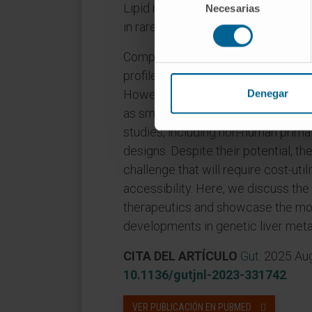
Lipid nanoparticle-mRNA therapeuti
Necesarias
de
consentimiento
in rare diseases, have gained suppo
Compared with viral gene therapie
profile with reduced risks of genom
However, clinical trials, especially 
Denegar
as small sample sizes and short obs
studies, including non-human primates
designs. Despite their potential, t
challenge that will require cost-uti
accessibility. Here, we discuss t
therapeutics and showcase the most
developments in genetic liver meta
CITA DEL ARTÍCULO
Gut
. 2025 Au
10.1136/gutjnl-2023-331742
.
VER PUBLICACIÓN EN PUBMED