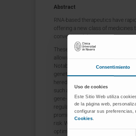
Abstract
RNA-based therapeutics have rapi
offering a new class of medicines th
conventional drugs.
These therapies can be programmed
allowing for more personalised tre
Notably, RNA therapies have made s
Consentimiento
genetic liver diseases, exemplified
hereditary transthyretin amyloidosi
Uso de cookies
such as GalNAc conjugation to imp
Este Sitio Web utiliza cookie
gene-editing technologies, such as
de la página web, personaliza
regularly interspaced short palind
configurar sus preferencias,
promise with their ability to min
Cookies
.
risk. While RNA therapies offer hig
optimising delivery methods and en
Selección