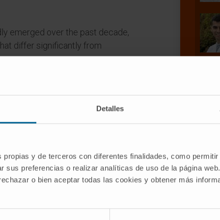
dly emerged over the past decade,
at differ significantly from
 to target or restore defective genes,
atments and reducing side effects.
ignificant progress in the treatment of
Detalles
 by small interfering RNA treatments for
s, which use liver-targeting strategies
rove efficacy and safety. RNA-based
s propias y de terceros con diferentes finalidades, como permitir
 base editor and prime editor clustered
r sus preferencias o realizar analíticas de uso de la página web
romic repeats systems, also show
 rechazar o bien aceptar todas las cookies y obtener más infor
imise genomic rearrangements and cancer
h precision, challenges remain in
suring long-term safety and efficacy.