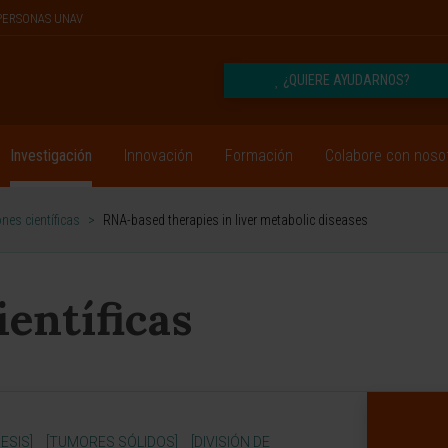
PERSONAS UNAV
¿QUIERE AYUDARNOS?
Investigación
Innovación
Formación
Colabore con noso
nes científicas
>
RNA-based therapies in liver metabolic diseases
ientíficas
ESIS]
[TUMORES SÓLIDOS]
[DIVISIÓN DE