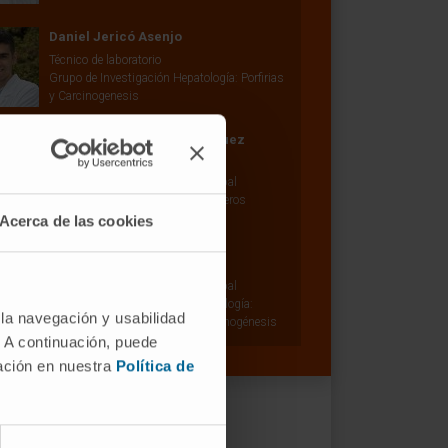
Daniel Jericó Asenjo
Técnico de laboratorio
Grupo de Investigación Hepatología: Porfirias
y Carcinogenesis
Dr. Fernando Pastor Rodríguez
Ver Curriculum
Investigador | Investigador principal
Grupo de Investigación en Aptámeros
Acerca de las cookies
Dr. Matías Ávila Zaragozá
Ver Curriculum
Investigador | Investigador principal
Grupo de Investigación en Hepatología:
 la navegación y usabilidad
Metabolismo, Epigenética y Carcinogénesis
. A continuación, puede
mación en nuestra
Política de