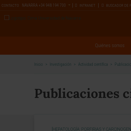
NAVARRA
+34 948 194 700
CONTACTO
INTRANET
BUSCADOR DE 
Quiénes somos
Inicio
>
Investigación
>
Actividad científica
>
Publicacio
Publicaciones c
[HEPATOLOGÍA: PORFIRIAS Y CARCINOGEN