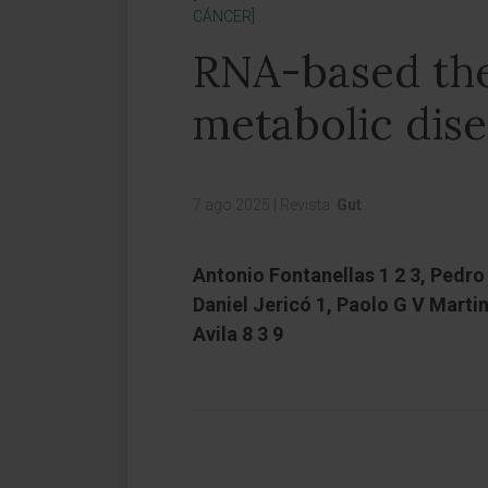
CÁNCER]
RNA-based ther
metabolic dis
7 ago 2025
|
Revista:
Gut
Antonio Fontanellas 1 2 3, Pedro
Daniel Jericó 1, Paolo G V Marti
Avila 8 3 9