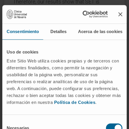
Therefore, our results show that SET is
involved in the transport of FLT3-WT to the
membrane; however, SET barely binds FLT3 in
FLT3-ITD cells, contributing to its retention in
Consentimiento
Detalles
Acerca de las cookies
the ER.
CITA DEL ARTÍCULO
Cancers (Basel)
. 2023
Uso de cookies
Apr 10;15(8):2233. doi:
10.3390/cancers15082233
.
Este Sitio Web utiliza cookies propias y de terceros con
diferentes finalidades, como permitir la navegación y
VER PUBLICACIÓN EN PUBMED
usabilidad de la página web, personalizar sus
preferencias o realizar analíticas de uso de la página
web. A continuación, puede configurar sus preferencias,
rechazar o bien aceptar todas las cookies y obtener más
información en nuestra
Política de Cookies
.
Selección
Necesarias