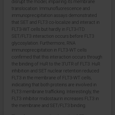
disrupt the model, impairing its membrane
translocation. Immunofluorescence and
immunoprecipitation assays demonstrated
that SET and FLT3 co-localize and interact in
FLT3-WT cells but hardly in FLT3-ITD.
SET/FLT3 interaction occurs before FLT3
glycosylation. Furthermore, RNA
immunoprecipitation in FLT3-WT cells
confirmed that this interaction occurs through
the binding of HuR to the 3'UTR of FLT3. HuR
inhibition and SET nuclear retention reduced
FLT3 in the membrane of FLT3-WT cells,
indicating that both proteins are involved in
FLT3 membrane trafficking. Interestingly, the
FLT3 inhibitor midostaurin increases FLT3 in
the membrane and SET/FLT3 binding.