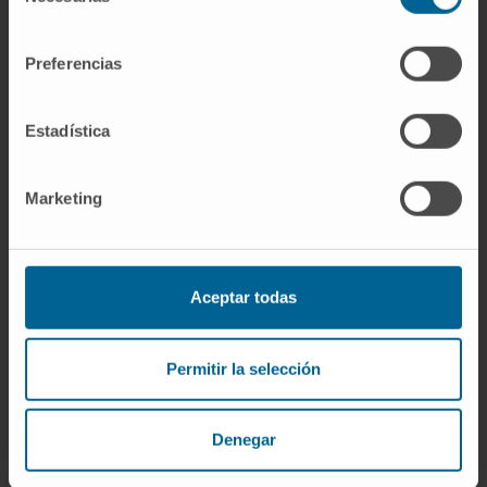
de
Nuestros autores
consentimiento
Preferencias
Nerea Marcotegui Arza
Técnico de laboratorio
Grupo de Investigación en
Linfomas
Estadística
Javier Marco Sanz
Marketing
Predoctoral
Grupo de Investigación en
Estrategias de radio-inmunoterapia
para tumores pediátricos
Aceptar todas
Dra. Carmen Vicente
Vázquez
Investigadora
Permitir la selección
Grupo de Investigación en
Linfomas
Denegar
Dra. Elena Arriazu Ruiz
Posdoctoral
Grupo de Investigación en