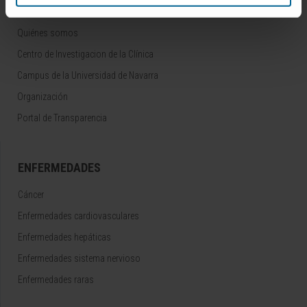
CONOZCA EL CIMA
Quiénes somos
Centro de Investigacion de la Clínica
Campus de la Universidad de Navarra
Organización
Portal de Transparencia
ENFERMEDADES
Cáncer
Enfermedades cardiovasculares
Enfermedades hepáticas
Enfermedades sistema nervioso
Enfermedades raras