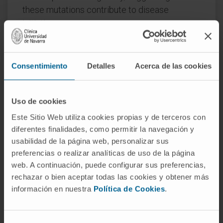
these mutations contribute to disease
initiation.
Splicing factor mutations change the pattern
of splicing in primary patient and mouse
Consentimiento
Detalles
Acerca de las cookies
hematopoietic cells and alter hematopoietic
differentiation and maturation in animal
models.
Uso de cookies
Este Sitio Web utiliza cookies propias y de terceros con
Recent developments in this field are
diferentes finalidades, como permitir la navegación y
reviewed here, with an emphasis on the
usabilidad de la página web, personalizar sus
clinical consequences of splicing factor
preferencias o realizar analíticas de uso de la página
mutations, mechanistic insights from animal
web. A continuación, puede configurar sus preferencias,
models, and implications for development of
rechazar o bien aceptar todas las cookies y obtener más
novel therapies targeting the precursor mRNA
información en nuestra
Política de Cookies
.
splicing pathway.
CITA DEL ARTÍCULO
Blood. 2017 Mar
Selección