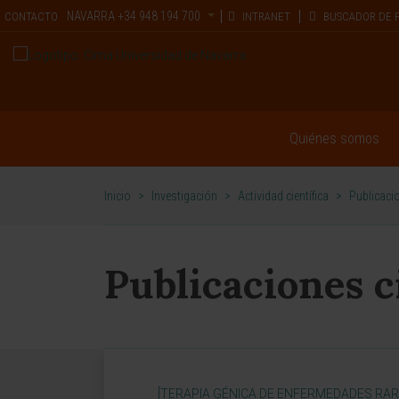
NAVARRA
+34 948 194 700
CONTACTO
INTRANET
BUSCADOR DE 
Quiénes somos
Inicio
>
Investigación
>
Actividad científica
>
Publicacio
Publicaciones c
[TERAPIA GÉNICA DE ENFERMEDADES RAR