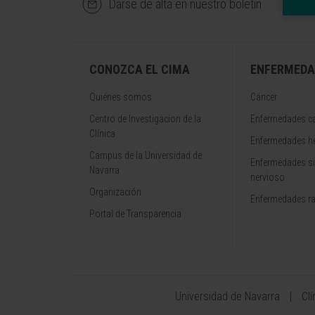
Darse de alta en nuestro boletín
CONOZCA EL CIMA
ENFERMEDA
Quiénes somos
Cáncer
Centro de Investigacion de la
Enfermedades ca
Clínica
Enfermedades h
Campus de la Universidad de
Enfermedades s
Navarra
nervioso
Organización
Enfermedades r
Portal de Transparencia
Universidad de Navarra
Cl