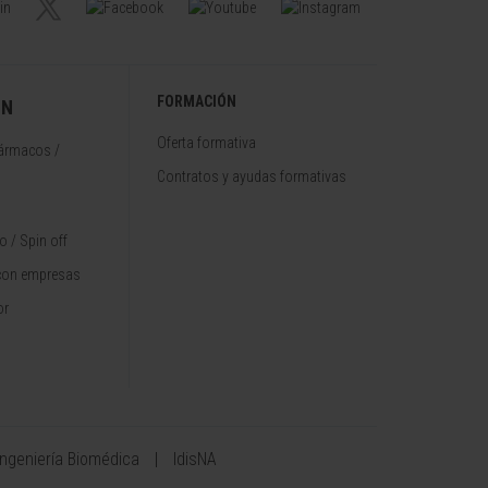
FORMACIÓN
ÓN
Oferta formativa
fármacos /
Contratos y ayudas formativas
 / Spin off
con empresas
or
Ingeniería Biomédica
IdisNA