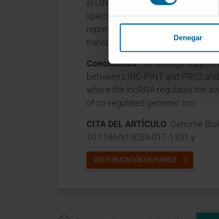
in LINC-PINT that is essential for 
specific interaction with PRC2, n
repression of a pro-invasion signat
Denegar
transcription factor EGR1.
Conclusions
: Our findings suppor
between LINC-PINT and PRC2 and 
where the lncRNA regulates the avai
of co-regulated genomic loci.
CITA DEL ARTÍCULO
Genome Biol. 
10.1186/s13059-017-1331-y
VER PUBLICACIÓN EN PUBMED