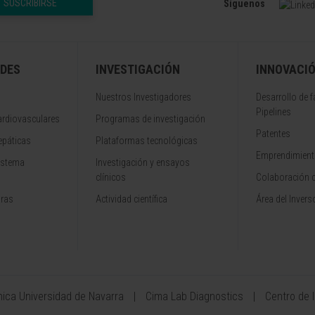
SUSCRIBIRSE
Síguenos
DES
INVESTIGACIÓN
INNOVACI
Nuestros Investigadores
Desarrollo de 
Pipelines
rdiovasculares
Programas de investigación
Patentes
epáticas
Plataformas tecnológicas
Emprendimiento
istema
Investigación y ensayos
clínicos
Colaboración 
aras
Actividad científica
Área del Invers
ínica Universidad de Navarra
Cima Lab Diagnostics
Centro de 