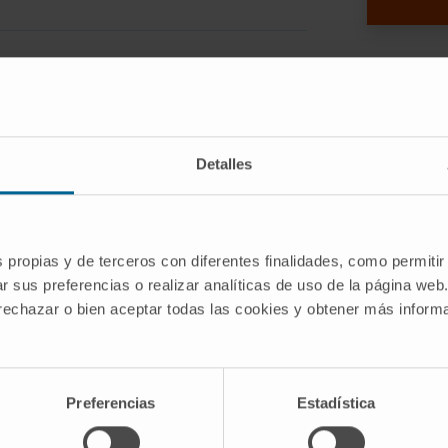
t the majority of cellular transcripts do
icant subset of them are long non-coding
Detalles
w aberrant expression in cancer, and
ell transformation. However, the
ly understood and it is unknown how
eir function.
s propias y de terceros con diferentes finalidades, como permitir
r sus preferencias o realizar analíticas de uso de la página web
 function of the p53-regulated human
 rechazar o bien aceptar todas las cookies y obtener más infor
nd that LINC-PINT is downregulated in
 as a tumor suppressor lncRNA by
 cancer cells.
Preferencias
Estadística
s a highly conserved sequence element