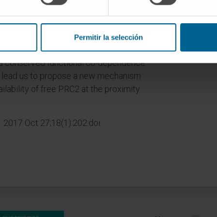
its function. This sequence mediates a
ecessary for the LINC-PINT-dependent
ure of genes regulated by the
Permitir la selección
t a conserved functional co-dependence
lead us to propose a new mechanism
lability of free PRC2 at the proximity
2017 Oct 27;18(1):202.doi: