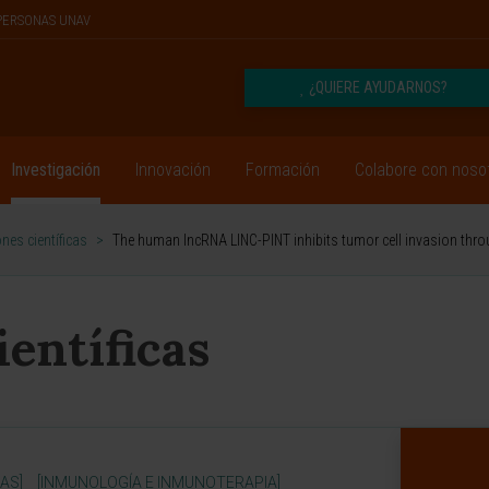
PERSONAS UNAV
¿QUIERE AYUDARNOS?
Investigación
Innovación
Formación
Colabore con noso
nes científicas
>
The human lncRNA LINC-PINT inhibits tumor cell invasion thr
ientíficas
AS]
[INMUNOLOGÍA E INMUNOTERAPIA]