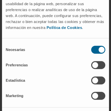
VER PUBLICACIÓN EN PUBMED
usabilidad de la página web, personalizar sus
preferencias o realizar analíticas de uso de la página
web. A continuación, puede configurar sus preferencias,
rechazar o bien aceptar todas las cookies y obtener más
información en nuestra
Política de Cookies
.
Darse de alta en nuestro boletín
Selección
Necesarias
de
SUSCRIBIRSE
consentimiento
Síguenos
Preferencias
Estadística
CONOZCA EL CIMA
Marketing
Quiénes somos
Centro de Investigacion de la Clínica