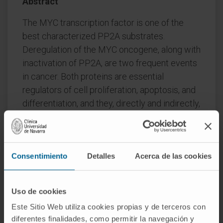
Abstract
The MYC transcription factor is one of the
best characterized PP2A substrates.
Deregulation of the MYC oncogene, along with
inactivation of PP2A, are two frequent events
in cancer. Both proteins are essential
regulators of cell proliferation, apoptosis, and
differentiation, and they, directly and indirectly,
regulate each other's activity. Studies in
cancer suggest that targeting the MYC/PP2A
network is an achievable strategy for the
Consentimiento
Detalles
Acerca de las cookies
clinic. Here, we focus on and discuss the role
of MYC and PP2A in myeloid leukemias.
CITA DEL ARTÍCULO
Cells. 2020 Feb
Uso de cookies
26;9(3):544. doi: 10.3390/cells9030544.
Este Sitio Web utiliza cookies propias y de terceros con
diferentes finalidades, como permitir la navegación y