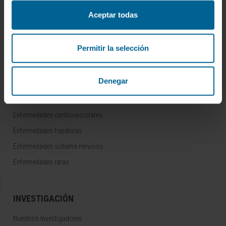
Campus de la Universidad de Navarra
Aceptar todas
Organización
Portal de Transparencia
Permitir la selección
ENFERMEDADES
Denegar
Cáncer
Enfermedades cardiovasculares
Enfermedades hepáticas
Enfermedades sistema nervioso
Enfermedades raras
INVESTIGACIÓN
Nuestros Investigadores