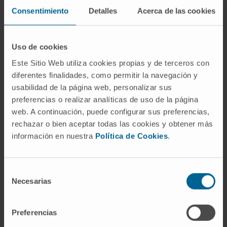
Consentimiento
Detalles
Acerca de las cookies
Tallado de muestras
Uso de cookies
Muestras congeladas
Este Sitio Web utiliza cookies propias y de terceros con
diferentes finalidades, como permitir la navegación y
usabilidad de la página web, personalizar sus
Medios de inclusión y moldes
preferencias o realizar analíticas de uso de la página
web. A continuación, puede configurar sus preferencias,
Métodos de congelación
rechazar o bien aceptar todas las cookies y obtener más
información en nuestra
Política de Cookies
.
Congelación de músculo
Selección
Necesarias
de
Almacenamiento de muestras
consentimiento
congeladas
Preferencias