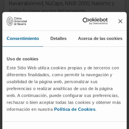
Navarrabiomed, NuCaps, NNBI 2000, Nasertic y
Aditech como socios del proyecto.
Otro de los proyectos concedidos es
BioDETOX
,
que está enfocado en la búsqueda de soluciones
Consentimiento
Detalles
Acerca de las cookies
biológicas innovadoras para la detección y
prevención de tóxicos, liderado por la
Dra.
Carmen Berasain
. Cuenta con la participación de
Uso de cookies
la Clínica Universidad de Navarra, Navarrabiomed,
Este Sitio Web utiliza cookies propias y de terceros con
CNTA, Recombina Biotech, NNBI 2000 e Isanatur
diferentes finalidades, como permitir la navegación y
Spain.
usabilidad de la página web, personalizar sus
preferencias o realizar analíticas de uso de la página
El tercer proyecto seleccionado es
web. A continuación, puede configurar sus preferencias,
REVOLUTION
, que se centra en explotar la
rechazar o bien aceptar todas las cookies y obtener más
riqueza estructural del ARN tanto para la
información en nuestra
Política de Cookies
.
identificación de nuevas dianas/biomarcadores
en cáncer de colon como para el desarrollo de