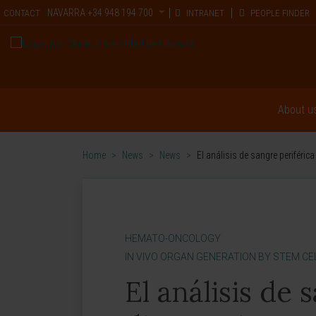
NAVARRA
+34 948 194 700
CONTACT
INTRANET
PEOPLE FINDER
About u
Home
>
News
>
News
>
El análisis de sangre periféri
HEMATO-ONCOLOGY
IN VIVO ORGAN GENERATION BY STEM CE
El análisis de 