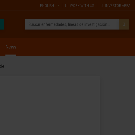
ENGLISH
WORK WITH US
INVESTOR AREA
News
ple