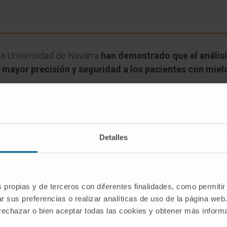
ica Universidad de Navarra
han demostrado que el análisi
 mayor precisión y seguridad a los pacientes con mie
áncer de la sangre que infiltra la médula ósea y que puede
morales por todo el cuerpo, lo que implica un mal pronóstico
para medir en tiempo real la tasa de proliferación y de d
Detalles
 una amplia experiencia en el estudio de biopsia líquida (c
onocer tanto las características genéticas del tumor como 
de progresión que tiene el paciente”, explica el
Dr. Bruno 
s propias y de terceros con diferentes finalidades, como permitir
sidad
de Navarra e investigador del CIBER de Cáncer (CI
r sus preferencias o realizar analíticas de uso de la página web
 rechazar o bien aceptar todas las cookies y obtener más infor
han confirmado que la biopsia líquida es el método más ef