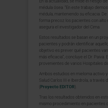
En la actualidad, se mide el riesgo 
médula ósea. “En este trabajo demost
médula, manteniendo su eficacia. D
forma precoz los pacientes con alto 
asegura el investigador del Cima.
Estos resultados se basan en un pro
pacientes y podrán identificar aquel
objetivo es prever qué pacientes van 
más eficacia”, concluye el Dr. Paiva
provenientes de varios Hospitales di
Ambos estudios en mieloma activo y q
Salud Carlos III e Iberdrola, a travé
(
Proyecto EDITOR
).
Tras los resultados obtenidos en esto
mismo procedimiento en pacientes co