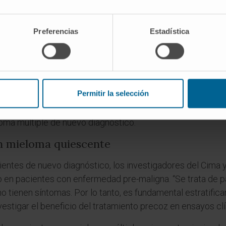
a carga tumoral en pacientes con mieloma quiescente y acti
Preferencias
Estadística
loma Múltiple
, el Dr. Paiva apunta que “este procedimient
on muy buen pronóstico y otros que, en realidad, tienen u
en un tratamiento diferente”. Los resultados se han publi
 el ámbito de la oncología.
Permitir la selección
e un ensayo clínico del Grupo Español de Tratamiento en H
oma múltiple de nuevo diagnóstico.
n mieloma quiescente
ientes de nuevo diagnóstico, los investigadores del Cima y
 en pacientes con enfermedad pre-maligna. “Se trata de p
o tienen síntomas. Por lo tanto, es fundamental estratifica
estigar el beneficio del tratamiento precoz en ensayos clí