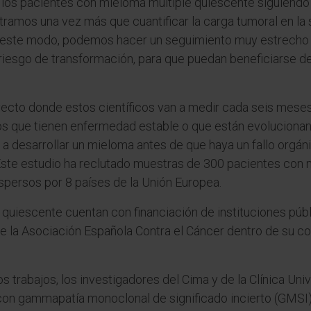
de los pacientes con mieloma múltiple quiescente siguiend
ramos una vez más que cuantificar la carga tumoral en la
e este modo, podemos hacer un seguimiento muy estrecho 
riesgo de transformación, para que puedan beneficiarse de 
yecto donde estos científicos van a medir cada seis mese
los que tienen enfermedad estable o que están evolucionan
a desarrollar un mieloma antes de que haya un fallo orgáni
. Este estudio ha reclutado muestras de 300 pacientes con
spersos por 8 países de la Unión Europea.
uiescente cuentan con financiación de instituciones públi
s de la Asociación Española Contra el Cáncer dentro de su 
s trabajos, los investigadores del Cima y de la Clínica Uni
n gammapatía monoclonal de significado incierto (GMSI). “