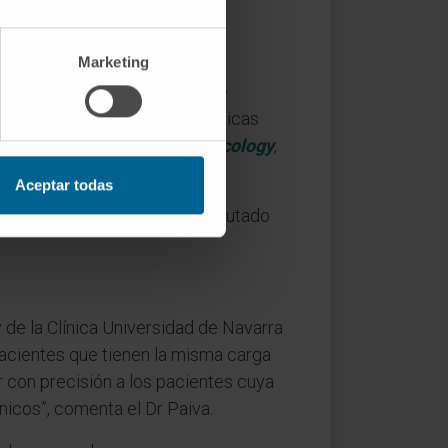
vo.
Marketing
o puede mejorar el estadiaje e
na leucemia de células plasmáticas
cado en
Journal of Clinical Oncology
,
Aceptar todas
ematología (PETHEMA), ha reclutado
 de la Clínica Universidad de Navarra
acientes que tienen la misma carga
r con precisión a los pacientes cuya
nicos”, comenta el Dr Paiva.