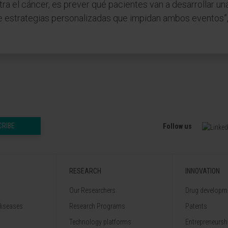
tra el cáncer, es prever qué pacientes van a desarrollar 
de estrategias personalizadas que impidan ambos eventos”, 
CRIBE
Follow us
RESEARCH
INNOVATION
Our Researchers
Drug developme
diseases
Research Programs
Patents
Technology platforms
Entrepreneurshi