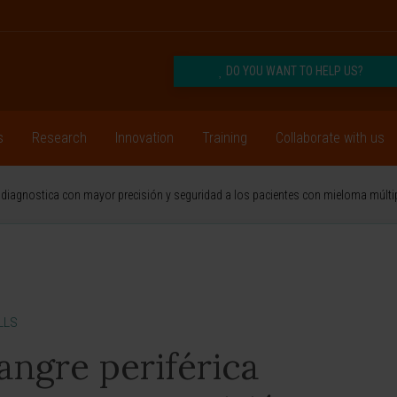
DO YOU WANT TO HELP US?
s
Research
Innovation
Training
Collaborate with us
ca diagnostica con mayor precisión y seguridad a los pacientes con mieloma múlti
LLS
sangre periférica