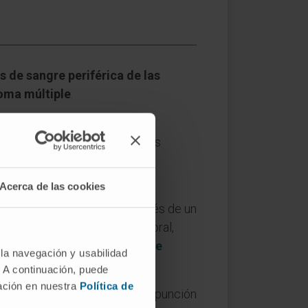
s de sangre periférica de las
loma múltiple
.
 diseminarse por el esqueleto,
 para el paciente. Por ello, es
iseminación del tumor de cada
Acerca de las cookies
uantificación del tumor a través de un
el grado de diseminación tumoral,
Paiva
, codirector del
Grupo de
 la navegación y usabilidad
BERONC).
. A continuación, puede
mación en nuestra
Política de
icaz y menos invasivo que la punción