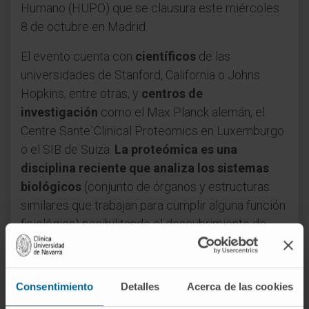
Humano (HUPO) que se clausura este miércoles
8 de octubre en Madrid.
El evento cuenta con
científicos
de las
universidades de Stanford, California o Johns
Hopkins, entre otras, y
centros de
investigación
como el Max Planck alemán, el
Centre Sante`Clinical Proteomics en Luxemburgo
o el SIB de Suiza.
La proteómica es una
disciplina reciente que analiza los sistemas
biológicos
(conjunto de órganos y estructuras
similares que trabajan para cumplir alguna función
fisiológica) posibilitando el descubrimiento de
biomarcadores de utilidad para el diagnóstico y
pronóstico de enfermedades así como de dianas
para el desarrollo de nuevos fármacos.
Consentimiento
Detalles
Acerca de las cookies