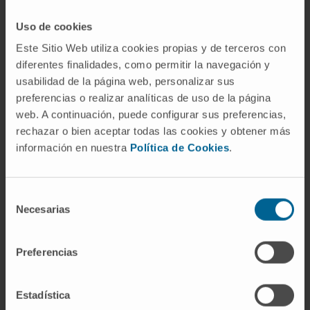
"El proteoma humano o las proteínas -explica el
experto- son las herramientas de las células para
Uso de cookies
realizar funciones, mientras que
los genes son
Este Sitio Web utiliza cookies propias y de terceros con
las instrucciones o el programa para construir
diferentes finalidades, como permitir la navegación y
físicamente un ser vivo
. Para ejecutar ese
usabilidad de la página web, personalizar sus
programa son necesarias las proteínas. Por ello, el
preferencias o realizar analíticas de uso de la página
estudio de éstas sirve para entender cómo
web. A continuación, puede configurar sus preferencias,
funciona el cuerpo humano y cómo se producen
rechazar o bien aceptar todas las cookies y obtener más
información en nuestra
Política de Cookies
.
las enfermedades".
Entre los temas que se han abordado en el
Selección
congreso destacan los
últimos avances
Necesarias
de
tecnológicos y las diversas aplicaciones de la
consentimiento
proteómica en el estudio de enfermedades
Preferencias
como cáncer, obesidad, enfermedades
inflamatorias y reumáticas, enfermedades
cardiovasculares y enfermedades infecciosas
.
Estadística