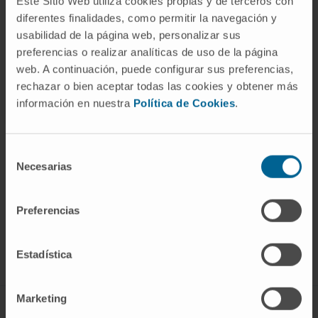
Este Sitio Web utiliza cookies propias y de terceros con
Curriculum
diferentes finalidades, como permitir la navegación y
Researcher | Principal Investigator
usabilidad de la página web, personalizar sus
Non-coding RNA and
preferencias o realizar analíticas de uso de la página
Biotechnology Research Group
web. A continuación, puede configurar sus preferencias,
rechazar o bien aceptar todas las cookies y obtener más
información en nuestra
Política de Cookies
.
Selección
Necesarias
de
consentimiento
Sign up for our newsletter
SUBSCRIBE
Preferencias
Follow us
Estadística
Marketing
ABOUT CIMA