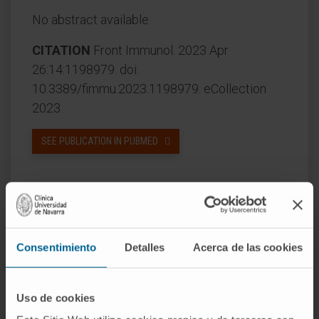
No abstract available
CITATION
Front Immunol. 2023 Apr
26:14:1198979. doi:
10.3389/fimmu.2023.1198979. eCollection
2023.
SEE PUBLICATION IN PUBMED
Consentimiento
Detalles
Acerca de las cookies
Our authors
Uso de cookies
Dr. Puri Fortes Alonso