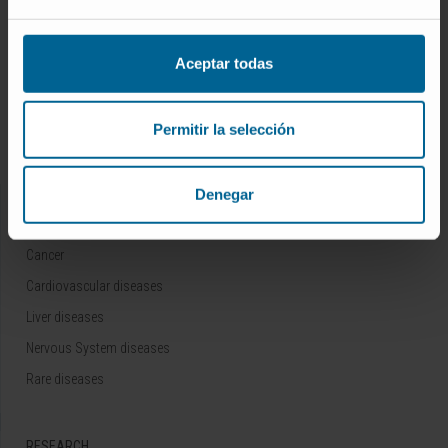
Who we are
Research Center of the Clinica
Aceptar todas
Campus of the Universidad de Navarra
Organization
Permitir la selección
Transparency Portal
Denegar
DISEASES
Cancer
Cardiovascular diseases
Liver diseases
Nervous System diseases
Rare diseases
RESEARCH