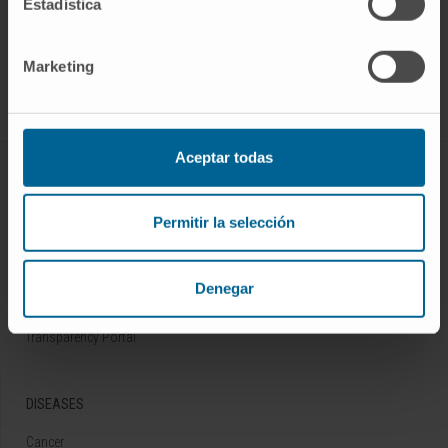
Estadística
Sign up for our newsletter
SUBSCRIBE
Marketing
Follow us
Aceptar todas
ABOUT CIMA
Who we are
Permitir la selección
Research Center of the Clinica
Campus of the Universidad de Navarra
Denegar
Organization
Transparency Portal
DISEASES
Cancer