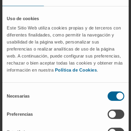
Uso de cookies
Este Sitio Web utiliza cookies propias y de terceros con
Our authors
diferentes finalidades, como permitir la navegación y
usabilidad de la página web, personalizar sus
preferencias o realizar analíticas de uso de la página
Dr. Bruno Paiva
Curriculum
web. A continuación, puede configurar sus preferencias,
Researcher | Principal Investigator
rechazar o bien aceptar todas las cookies y obtener más
Translational Immunomics in
información en nuestra
Política de Cookies
.
Hematological Neoplasms
Research Group
Selección
Necesarias
de
consentimiento
Preferencias