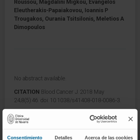
Roussou, Magdalini Migkou, Evangelos
Eleutherakis-Papaiakovou, Ioannis P
Trougakos, Ourania Tsitsilonis, Meletios A
Dimopoulos
No abstract available.
CITATION
Blood Cancer J. 2018 May
24;8(5):46. doi: 10.1038/s41408-018-0086-3.
SEE PUBLICATION IN PUBMED
Consentimiento
Detalles
Acerca de las cookies