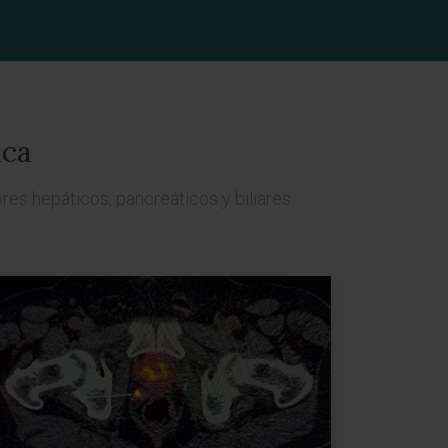
ica
res hepáticos, pancreáticos y biliares