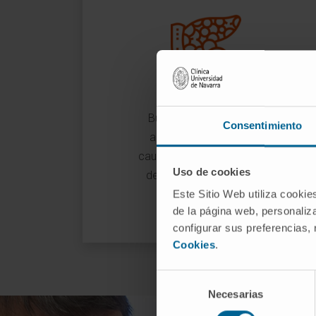
Buscamos conocer las
Consentimiento
alteraciones genéticas
causantes de la aparición y
Uso de cookies
desarrollo del cáncer de
páncreas.
Este Sitio Web utiliza cookie
de la página web, personaliza
configurar sus preferencias,
Cookies
.
Selección
Necesarias
de
consentimiento