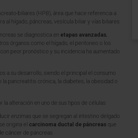
reato-biliares (HPB), área que hace referencia a
 al hígado, páncreas, vesícula biliar y vías biliares.
áncreas se diagnostica en
etapas avanzadas
,
ros órganos como el hígado, el peritoneo o los
 con peor pronóstico y su incidencia ha aumentado
s a su desarrollo, siendo el principal el consumo
a pancreatitis crónica, la diabetes, la obesidad o
 la alteración en uno de sus tipos de células:
ducir enzimas que se segregan al intestino delgado
se origina el
carcinoma ductal de páncreas
que
de cáncer de páncreas.