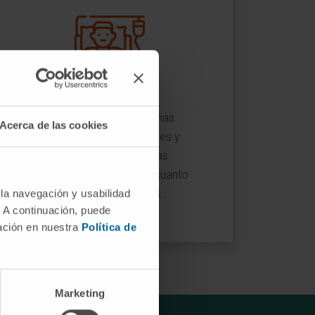
Validar potenciales dianas
Acerca de las cookies
terapéuticas antitumorales y
diseñar nuevas terapias
terapéuticas que lleguen cuanto
antes a los pacientes.
 la navegación y usabilidad
. A continuación, puede
mación en nuestra
Política de
Marketing