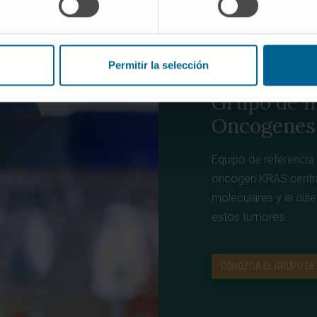
Permitir la selección
REFERENTES EN I
Grupo de I
Oncogenes 
Equipo de referencia
oncogen KRAS centrad
moleculares y el dis
estos tumores.
CONOZCA EL GRUPO DE