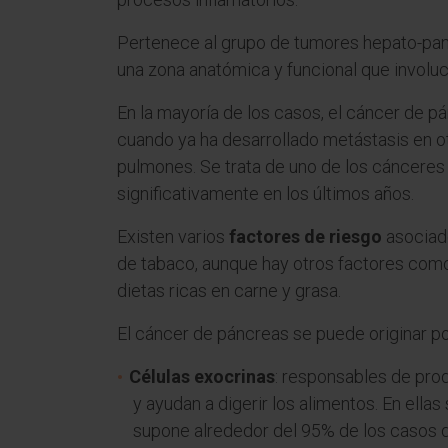
Pertenece al grupo de tumores hepato-panc
una zona anatómica y funcional que involucra
En la mayoría de los casos, el cáncer de p
cuando ya ha desarrollado metástasis en ot
pulmones. Se trata de uno de los cánceres
significativamente en los últimos años.
Existen varios
factores de riesgo
asociado
de tabaco, aunque hay otros factores como l
dietas ricas en carne y grasa.
El cáncer de páncreas se puede originar por
Células exocrinas
: responsables de pro
y ayudan a digerir los alimentos. En ellas 
supone alrededor del 95% de los casos 