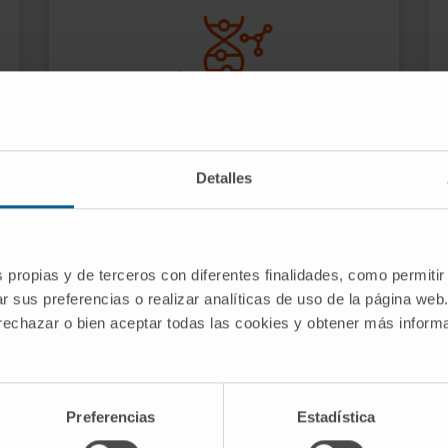
Identificar biomarcadores de
Detalles
diagnóstico precoz, pronóstico
y predicción de respuesta al
tratamiento.
s propias y de terceros con diferentes finalidades, como permitir
r sus preferencias o realizar analíticas de uso de la página web
 rechazar o bien aceptar todas las cookies y obtener más infor
Preferencias
Estadística