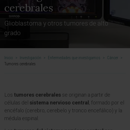
cerebrales
Glioblastoma y otros tumores de alto
grado
Inicio
>
Investigación
>
Enfermedades que investigamos
>
Cáncer
>
Tumores cerebrales
Los
tumores cerebrales
se originan a partir de
células del
sistema nervioso central
, formado por el
encéfalo (cerebro, cerebelo y tronco encefálico) y la
médula espinal.