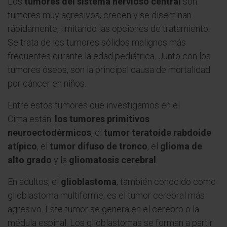
Los
tumores del sistema nervioso central
son
tumores muy agresivos, crecen y se diseminan
rápidamente, limitando las opciones de tratamiento.
Se trata de los tumores sólidos malignos más
frecuentes durante la edad pediátrica. Junto con los
tumores óseos, son la principal causa de mortalidad
por cáncer en niños.
Entre estos tumores que investigamos en el
Cima están:
los tumores primitivos
neuroectodérmicos
, el
tumor teratoide rabdoide
atípico
, el
tumor difuso de tronco
, el
glioma de
alto grado
y la
gliomatosis cerebral
.
En adultos, el
glioblastoma
, también conocido como
glioblastoma multiforme, es el tumor cerebral más
agresivo. Este tumor se genera en el cerebro o la
médula espinal. Los glioblastomas se forman a partir