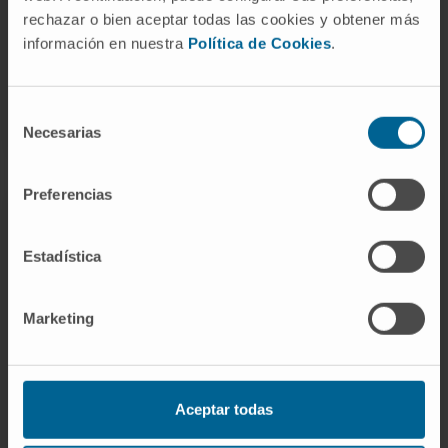
Buscamos encontrar nuevos biomarcadores de la
rechazar o bien aceptar todas las cookies y obtener más
enfermedad y desarrollar nuevas estrategias
información en nuestra
Política de Cookies
.
terapéuticas específicas dirigidas a estos
tumores.
Selección
Necesarias
de
consentimiento
Preferencias
Estadística
Marketing
Trabajamos de manera conjunta investigadores y
clínicos para lograr trasladar rápidamente los
Aceptar todas
descubrimientos de la laboratorio del paciente.