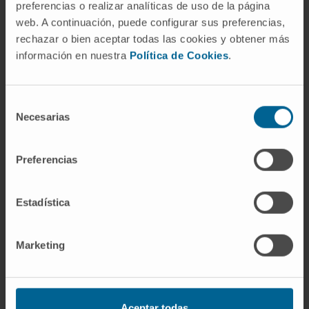
preferencias o realizar analíticas de uso de la página
extracellular nutrient dependences of tumor
web. A continuación, puede configurar sus preferencias,
cells, elucidating cholesterol and myo-inositol
rechazar o bien aceptar todas las cookies y obtener más
depletion as potential vulnerabilities in
información en nuestra
Política de Cookies
.
different malignancies.
CITA DEL ARTÍCULO
PLoS Comput Biol.
Selección
2022 Mar 14;18(3):e1009395. doi:
Necesarias
de
10.1371/journal.pcbi.1009395.
consentimiento
Preferencias
VER PUBLICACIÓN EN PUBMED
Estadística
Marketing
Nuestros autores
Aceptar todas