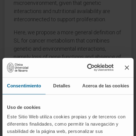
microenvironment, given that genetic
interactions and nutritional availability are
interconnected to support proliferation.
Here, we propose a more general definition of
SL for cancer metabolism that combines
genetic and environmental interactions,
namely loss of gene functions and absence of
nutrients in the environment. We extend our
gMCSs approach to determine this new family
of metabolic synthetic lethal interactions.
Consentimiento
Detalles
Acerca de las cookies
A computational and experimental proof-of-
concept is presented for predicting the
Uso de cookies
lethality of dihydrofolate reductase (DHFR)
Este Sitio Web utiliza cookies propias y de terceros con
inhibition in different environments.
diferentes finalidades, como permitir la navegación y
usabilidad de la página web, personalizar sus
Finally, our approach is applied to identify