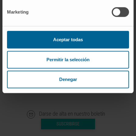
Investigador
Grupo de Investigación en
Marketing
Oncología Traslacional
Dr. Rubén Pío Osés
Ver Curriculum
Aceptar todas
Investigador | Investigador principal
Grupo de Investigación en
Oncología Traslacional
Permitir la selección
Denegar
Darse de alta en nuestro boletín
SUSCRIBIRSE