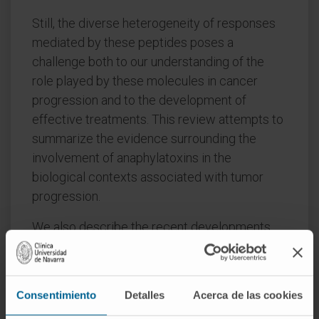
Still, the diverse heterogeneity of responses
mediated by these peptides poses a
challenge both to our understanding of the
role played by these molecules in cancer
progression and to the development of
effective treatments. This review attempts to
summarize the evidence surrounding the
involvement of anaphylatoxins in the
biological contexts associated with tumor
progression.
We also describe the recent developments
that support the inhibition of anaphylatoxins, or
their cognate receptors C3aR and C5aR1, as a
treatment option for maximizing the clinical
Consentimiento
Detalles
Acerca de las cookies
efficacy of current immunotherapies that