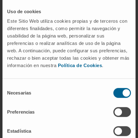
target the PD-1/PD-L1 immune checkpoint.
Uso de cookies
CITA DEL ARTÍCULO
Semin Cell Dev Biol.
Este Sitio Web utiliza cookies propias y de terceros con
2019 Jan;85:153-163. doi:
diferentes finalidades, como permitir la navegación y
10.1016/j.semcdb.2017.11.023. Epub 2017
usabilidad de la página web, personalizar sus
Nov 23.
preferencias o realizar analíticas de uso de la página
web. A continuación, puede configurar sus preferencias,
VER PUBLICACIÓN EN PUBMED
rechazar o bien aceptar todas las cookies y obtener más
información en nuestra
Política de Cookies
.
Selección
Necesarias
de
consentimiento
Preferencias
Nuestros autores
Estadística
Dr. Daniel Ajona Martínez-
Polo