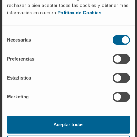
10.1093/bioinformatics/btad774
.
rechazar o bien aceptar todas las cookies y obtener más
información en nuestra
Política de Cookies
.
VER PUBLICACIÓN EN PUBMED
Selección
Necesarias
de
consentimiento
Preferencias
Estadística
Nuestros autores
Uxía Veleiro Carril
Marketing
Predoctoral
Grupo de investigación en Machine
Learning en Biomedicina
Aceptar todas
Dr. Antonio Pineda Lucena
Ver Curriculum