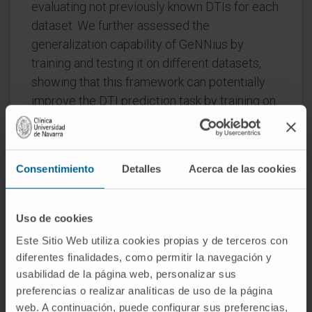
evaluating not previously known DTIs for each
dataset. We further assessed the
generalization capability of GeNNius by
training and testing it on different datasets,
showing that this framework can potentially
improve the DTI prediction task by training on
large datasets and testing on smaller ones.
Finally, we investigated qualitatively the
embeddings generated by GeNNius, revealing
Consentimiento
Detalles
Acerca de las cookies
that the GNN encoder maintains biological
information after the graph convolutions while
diffusing this information through nodes,
Uso de cookies
eventually distinguishing protein families in
Este Sitio Web utiliza cookies propias y de terceros con
the node embedding space.
diferentes finalidades, como permitir la navegación y
usabilidad de la página web, personalizar sus
CITA DEL ARTÍCULO
Bioinformatics
. 2024
preferencias o realizar analíticas de uso de la página
Jan 2;40(1):btad774. doi:
web. A continuación, puede configurar sus preferencias,