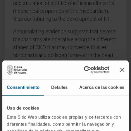
accumulation of stiff fibrotic tissue alters the
mechanical properties of the myocardium,
thus contributing to the development of HF.
Accumulating evidence suggests that several
mechanisms are operative along the different
stages of CKD that may converge to alter
fibroblasts and collagen turnover in the heart.
Therefore, focusing on MIF might enable the
identification of fibrosis-related biomarkers
and targets that could potentially lead to a
new strategy for the prevention and treatment
Consentimiento
Detalles
Acerca de las cookies
of HF in patients with CKD.
This article summarizes current knowledge on
Uso de cookies
the mechanisms and detrimental
Este Sitio Web utiliza cookies propias y de terceros con
consequences of MIF in CKD and discusses
diferentes finalidades, como permitir la navegación y
the validity and usefulness of available