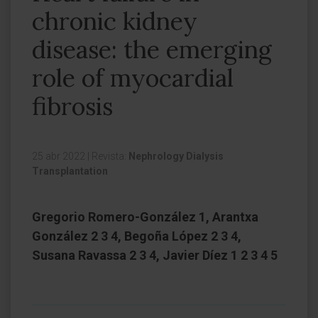
chronic kidney
disease: the emerging
role of myocardial
fibrosis
25 abr 2022
|
Revista:
Nephrology Dialysis
Transplantation
Gregorio Romero-González 1, Arantxa
González 2 3 4, Begoña López 2 3 4,
Susana Ravassa 2 3 4, Javier Díez 1 2 3 4 5