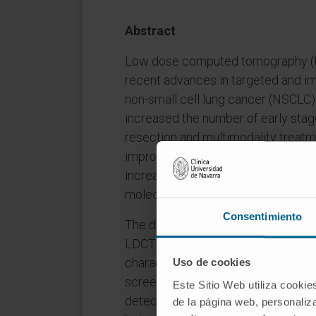
Abstract
Low dose computed tomography (LD
recent advances in targeted and 
non-small cell lung cancer (NSCLC)
increased the number of early stag
resection and multimodality treat
improved sensitivity and specifici
increased interest in combining clin
molecular data.
Consentimiento
The development of biomarkers is po
LDCT screening programs. Biomarke
characterize the risk of indetermin
Uso de cookies
screening or to refine prognosis a
Este Sitio Web utiliza cookie
detected tumors. The clinical impli
de la página web, personaliza