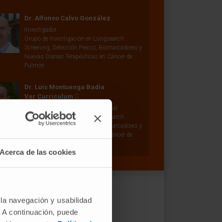
Dr. Alfonso Calvo González
Investigador
Grupo de Investigación en Lungsearch:
Screening, Detección Precoz, Biomarcadores y
Nuevas Dianas Terapéuticas en Cáncer de
Pulmón
Dr. Luis Montuenga Badía
Ver Curriculum
Investigador | Investigador principal
Grupo de Investigación en Lungsearch:
Screening, Detección Precoz, Biomarcadores y
Nuevas Dianas Terapéuticas en Cáncer de
Pulmón
Acerca de las cookies
 la navegación y usabilidad
. A continuación, puede