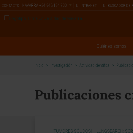
NAVARRA
+34 948 194 700
CONTACTO
INTRANET
BUSCADOR DE 
Quiénes somos
Inicio
>
Investigación
>
Actividad científica
>
Publicacio
Publicaciones c
[TUMORES SÓLIDOS]
[LUNGSEARCH: SCR