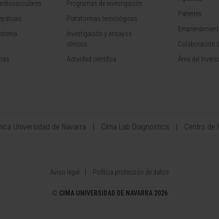
rdiovasculares
Programas de investigación
Patentes
epáticas
Plataformas tecnológicas
Emprendimiento
istema
Investigación y ensayos
clínicos
Colaboración 
aras
Actividad científica
Área del Invers
ínica Universidad de Navarra
Cima Lab Diagnostics
Centro de 
Aviso legal
Política protección de datos
©
CIMA UNIVERSIDAD DE NAVARRA 2026