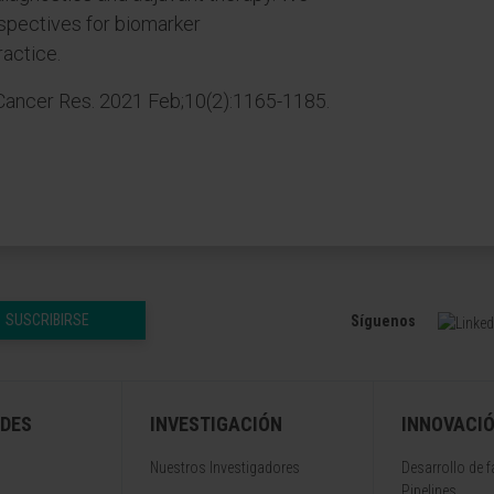
rspectives for biomarker
ractice.
Cancer Res. 2021 Feb;10(2):1165-1185.
SUSCRIBIRSE
Síguenos
DES
INVESTIGACIÓN
INNOVACI
Nuestros Investigadores
Desarrollo de 
Pipelines