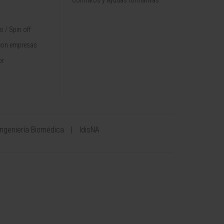
Contratos y ayudas formativas
 / Spin off
con empresas
or
Ingeniería Biomédica
IdisNA