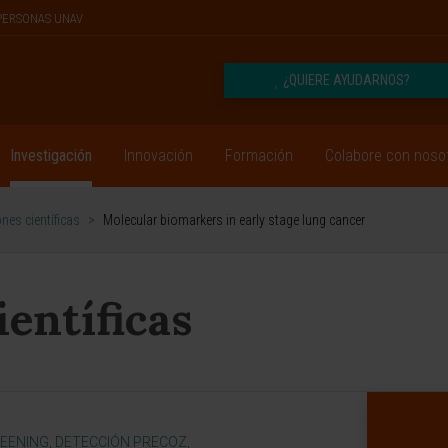
PERSONAS UNAV
¿QUIERE AYUDARNOS?
Investigación
Innovación
Formación
Colabore con noso
nes científicas
>
Molecular biomarkers in early stage lung cancer
ientíficas
EENING, DETECCIÓN PRECOZ,