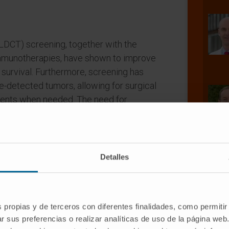
CT) screening, together with the
immunotherapies, have shown to improve
 survival. Furthermore, screening has
e-detected tumors, allowing for surgical
ments when needed. The need for
ty of NSCLC screening has led to
ical and radiological data with
Detalles
ised to refine inclusion criteria for
rs may also be useful to better
ate nodules found in the course of
nd help in the management of screening
s propias y de terceros con diferentes finalidades, como permitir
cations of these biomarkers are still
r sus preferencias o realizar analíticas de uso de la página web