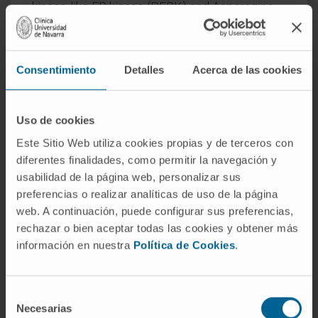
kinase-like ER kinase (PERK) and Asparagine
synthetase (ASNS) (p<0.05) was observed in
the liver of IUGR male adult rats. Liver focal
steatosis and periportal fibrosis were
Consentimiento
Detalles
Acerca de las cookies
observed in IUGR rats. These findings show
for the first time that fetal exposure to
Uso de cookies
uteroplacental insufficiency is associated with
the activation of hepatic UPR and suggest
Este Sitio Web utiliza cookies propias y de terceros con
that UPR signaling may play a role in the
diferentes finalidades, como permitir la navegación y
usabilidad de la página web, personalizar sus
metabolic risk.
preferencias o realizar analíticas de uso de la página
CITA DEL ARTÍCULO
PLoS One. 2018 Jun
web. A continuación, puede configurar sus preferencias,
13;13(6):e0198490. doi:
rechazar o bien aceptar todas las cookies y obtener más
información en nuestra
Política de Cookies
.
10.1371/journal.pone.0198490. eCollection
2018.
Selección
VER PUBLICACIÓN EN PUBMED
Necesarias
de