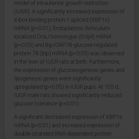
model of intrauterine growth restriction
(IUGR). A significantly increased expression of
X-box binding protein-1 spliced (XBP1s)
mRNA (p<0.01), Endoplasmic Reticulum-
localized DnaJ homologue (Erdj4) mRNA
(p<0.05) and Bip/GRP78-glucose-regulated
protein 78 (Bip) mRNA (p<0.05) was observed
in the liver of IUGR rats at birth. Furthermore,
the expression of gluconeogenesis genes and
lipogenesis genes were significantly
upregulated (p<0.05) in IUGR pups. At 105 d,
IUGR male rats showed significantly reduced
glucose tolerance (p<0.01).
A significant decreased expression of XBP1s
mRNA (p<0.01) and increased expression of
double-stranded RNA-dependent protein