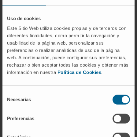
related receptor alpha [ESRRA] and
peroxisomal proliferation-activated receptor
Uso de cookies
alpha [PPARA]) that directly control metabolic
Este Sitio Web utiliza cookies propias y de terceros con
and PT-cell-specific gene expression in mice
diferentes finalidades, como permitir la navegación y
and patient samples while protecting from
usabilidad de la página web, personalizar sus
kidney disease in the mouse model.
preferencias o realizar analíticas de uso de la página
web. A continuación, puede configurar sus preferencias,
CITA DEL ARTÍCULO
Cell Metab. 2021 Feb
rechazar o bien aceptar todas las cookies y obtener más
2;33(2):379-394.e8. doi:
información en nuestra
Política de Cookies
.
10.1016/j.cmet.2020.11.011. Epub 2020 Dec
9.
Selección
Necesarias
VER PUBLICACIÓN EN PUBMED
de
consentimiento
Preferencias