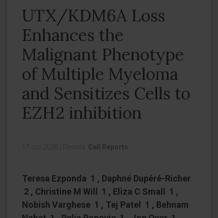
UTX/KDM6A Loss
Enhances the
Malignant Phenotype
of Multiple Myeloma
and Sensitizes Cells to
EZH2 inhibition
17 oct 2020
|
Revista:
Cell Reports
Teresa Ezponda 1 , Daphné Dupéré-Richer
2 , Christine M Will 1 , Eliza C Small 1 ,
Nobish Varghese 1 , Tej Patel 1 , Behnam
Nabet 1 , Relja Popovic 1 , Jon Oyer 1 ,