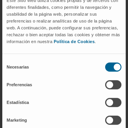
harboring UTX mutations.
Este Sitio Web utiliza cookies propias y de terceros con
diferentes finalidades, como permitir la navegación y
CITA DEL ARTÍCULO
Cell Rep. 2017 Oct
usabilidad de la página web, personalizar sus
17;21(3):628-640. doi:
preferencias o realizar analíticas de uso de la página
10.1016/j.celrep.2017.09.078
web. A continuación, puede configurar sus preferencias,
rechazar o bien aceptar todas las cookies y obtener más
información en nuestra
Política de Cookies
.
VER PUBLICACIÓN EN PUBMED
Selección
Necesarias
de
consentimiento
Preferencias
Nuestros autores
Estadística
Dra. Teresa Ezponda Itoiz
Ver Curriculum
Marketing
Investigadora | Investigadora