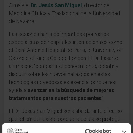
Cima y el
Dr. Jesús San Miguel
, director de
Medicina Clínica y Traslacional de la Universidad
de Navarra.
Las sesiones han sido impartidas por varios
especialistas de hospitales internacionales como
el Saint Antoine Hospital de París, el University of
Oxford o el King's College London. El Dr. Lasarte
afirma que “compartir el conocimiento, debatir y
discutir sobre los nuevos hallazgos en estas
tecnologías novedosas es esencial porque nos
ayuda a
avanzar en la búsqueda de mejores
tratamientos para nuestros pacientes
”.
El Dr. Jesús San Miguel señalaba durante el curso
que “el cáncer existe porque la célula se protege
contra una respuesta de nuestro sistema inmune.