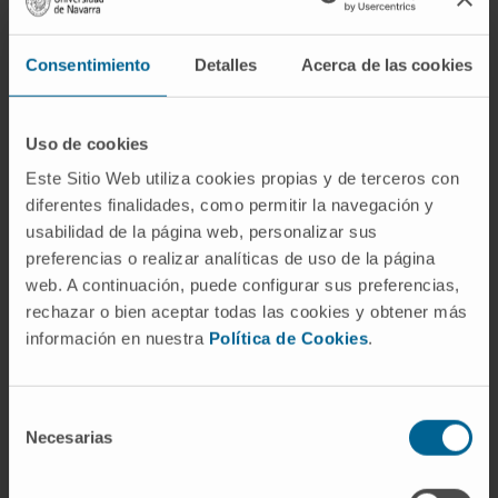
Debemos averiguar la manera de estimular esa
respuesta inmune para que sea más fuerte que
Consentimiento
Detalles
Acerca de las cookies
la célula
” y añadía que “durante estos días
tratamos de conocer cuál ha sido el cambio de
paradigma en la immunoterapia y la terapia celular
Uso de cookies
y conseguir mayor efectividad. Ojalá eventos
Este Sitio Web utiliza cookies propias y de terceros con
como el de hoy sirvan para hacer mejor las cosas.
diferentes finalidades, como permitir la navegación y
Mi mensaje final es que colaboremos entre
usabilidad de la página web, personalizar sus
nosotros, tenemos que confiar en el de al lado”.
preferencias o realizar analíticas de uso de la página
web. A continuación, puede configurar sus preferencias,
Células CART: una revolución en
rechazar o bien aceptar todas las cookies y obtener más
los tratamientos frente al cáncer
información en nuestra
Política de Cookies
.
Las células T son células del sistema inmunitario
que se forman a partir de células madre en la
Selección
médula ósea. También se llaman “linfocitos T” y,
Necesarias
de
además de ayudar a proteger el cuerpo de las
consentimiento
infecciones, pueden combatir el cáncer. La