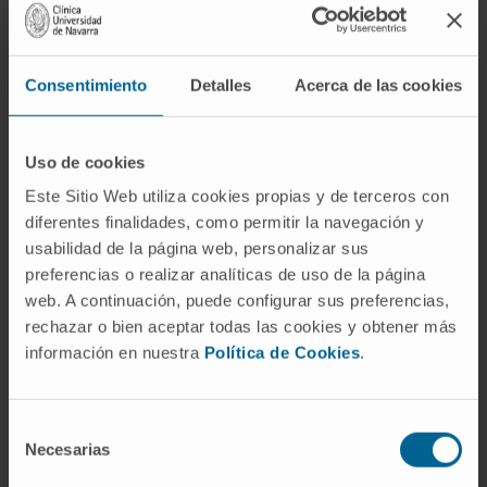
Consentimiento
Detalles
Acerca de las cookies
Uso de cookies
Este Sitio Web utiliza cookies propias y de terceros con
Need more information?
diferentes finalidades, como permitir la navegación y
usabilidad de la página web, personalizar sus
If you are interested in learning more about our
preferencias o realizar analíticas de uso de la página
research, please
contact us
.
web. A continuación, puede configurar sus preferencias,
rechazar o bien aceptar todas las cookies y obtener más
información en nuestra
Política de Cookies
.
GO TO ALL CIMA RESEARCH PROJECTS
Selección
Necesarias
de
consentimiento