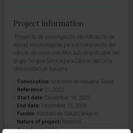
Project information
´Proyecto de investigación Identificación de
dianas inmunológicas para el tratamiento del
cáncer de colon con RNA autoamplificable del
grupo Terapia Génica para Cáncer del Cima
Universidad de Navarra.
Convocation:
Gobierno de Navarra. Salud
Reference:
21-2022
Start date:
December 16, 2022
End date:
December 15, 2025
Funder:
Instituto de Salud Carlos III
Nature of project:
National
Award year
2022