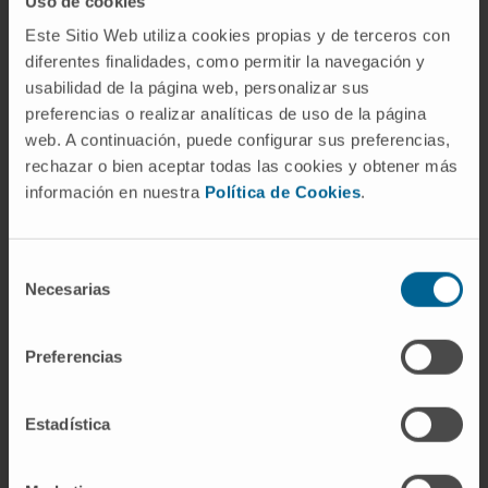
Uso de cookies
Ver Curriculum
Este Sitio Web utiliza cookies propias y de terceros con
Investigador | Investigador principal
diferentes finalidades, como permitir la navegación y
Grupo de Investigación en
Estrategias Combinadas de
usabilidad de la página web, personalizar sus
Inmunoterapia Traslacional
preferencias o realizar analíticas de uso de la página
web. A continuación, puede configurar sus preferencias,
Arantza Azpilicueta
rechazar o bien aceptar todas las cookies y obtener más
Lusarreta
información en nuestra
Política de Cookies
.
Técnico de Investigación
Grupo de Investigación en
Estrategias Combinadas de
Inmunoterapia Traslacional
Selección
Necesarias
de
Dra. Carmen Ochoa Nieto
consentimiento
Investigadora Asociada a Proyecto
Grupo de Investigación en Terapias
Preferencias
Avanzadas para Tumores Sólidos
Pediátricos
Estadística
Gabriel Gomis Cobos
Predoctoral
Grupo de Investigación en