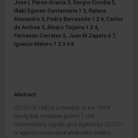
Jose L Pérez-Gracia 3, Sergio Ciordia 5,
Iñaki Eguren-Santamaria 1 3, Raluca
Alexandru 3, Pedro Berraondo 1 2 4, Carlos
de Andrea 3, Álvaro Teijeira 1 2 4,
Fernando Corrales 5, Juan M Zapata 6 7,
Ignacio Melero 1 2 3 4 8
Abstract
CD137 (4-1BB) is a member of the TNFR
family that mediates potent T cell
costimulatory signals upon ligation by CD137L
or agonist monoclonal antibodies (mAbs).