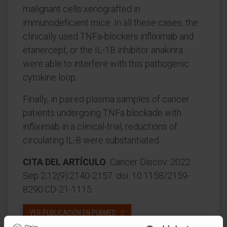
malignant cells xenografted in
immunodeficient mice. In all these cases, the
clinically used TNFa-blockers infliximab and
etanercept, or the IL-1B inhibitor anakinra
were able to interfere with this pathogenic
cytokine loop.
Finally, in paired plasma samples of cancer
patients undergoing TNFa blockade with
infliximab in a clinical-trial, reductions of
circulating IL-8 were substantiated.
CITA DEL ARTÍCULO
Cancer Discov. 2022
Sep 2;12(9):2140-2157. doi: 10.1158/2159-
8290.CD-21-1115
VER PUBLICACIÓN EN PUBMED