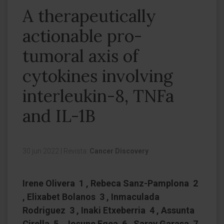
A therapeutically
actionable pro-
tumoral axis of
cytokines involving
interleukin-8, TNFa
and IL-1B
30 jun 2022
|
Revista:
Cancer Discovery
Irene Olivera 1 , Rebeca Sanz-Pamplona 2
, Elixabet Bolanos 3 , Inmaculada
Rodriguez 3 , Inaki Etxeberria 4 , Assunta
Cirella 5 , Josune Egea 6 , Saray Garasa 7