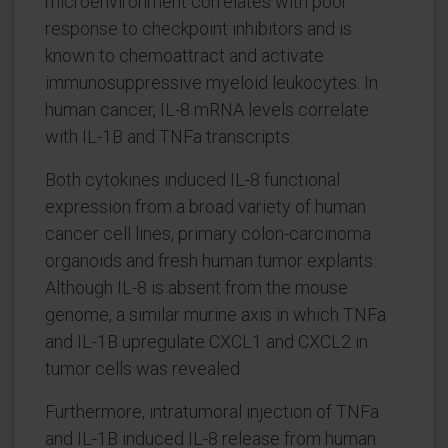
microenvironment correlates with poor
response to checkpoint inhibitors and is
known to chemoattract and activate
immunosuppressive myeloid leukocytes. In
human cancer, IL-8 mRNA levels correlate
with IL-1B and TNFa transcripts.
Both cytokines induced IL-8 functional
expression from a broad variety of human
cancer cell lines, primary colon-carcinoma
organoids and fresh human tumor explants.
Although IL-8 is absent from the mouse
genome, a similar murine axis in which TNFa
and IL-1B upregulate CXCL1 and CXCL2 in
tumor cells was revealed.
Furthermore, intratumoral injection of TNFa
and IL-1B induced IL-8 release from human