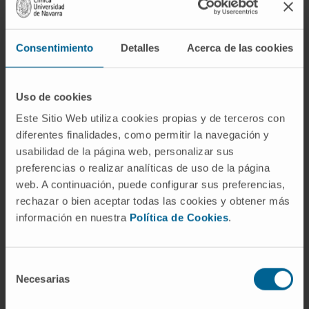
Consentimiento
Detalles
Acerca de las cookies
Uso de cookies
Este Sitio Web utiliza cookies propias y de terceros con
Nuestros autores
diferentes finalidades, como permitir la navegación y
usabilidad de la página web, personalizar sus
Dr. Ignacio Javier Melero
Bermejo
preferencias o realizar analíticas de uso de la página
Ver Curriculum
web. A continuación, puede configurar sus preferencias,
Investigador | Investigador principal
rechazar o bien aceptar todas las cookies y obtener más
Grupo de Investigación en
información en nuestra
Política de Cookies
.
Estrategias Combinadas de
Inmunoterapia Traslacional
Elixabet Bolaños Mateo
Selección
Necesarias
Técnico de Investigación
de
Grupo de Investigación en
consentimiento
Estrategias Combinadas de