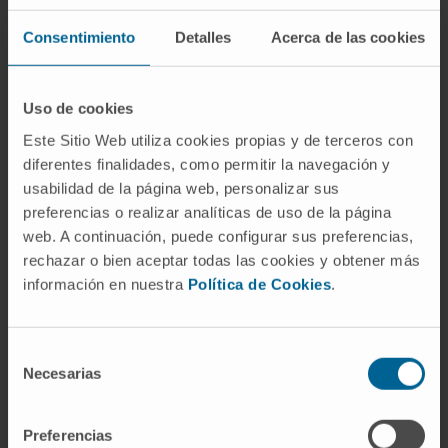
VER PUBLICACIÓN EN PUBMED
Consentimiento
Detalles
Acerca de las cookies
Uso de cookies
Este Sitio Web utiliza cookies propias y de terceros con
diferentes finalidades, como permitir la navegación y
usabilidad de la página web, personalizar sus
preferencias o realizar analíticas de uso de la página
Nuestros autores
web. A continuación, puede configurar sus preferencias,
rechazar o bien aceptar todas las cookies y obtener más
Nerea Otegui García
información en nuestra
Política de Cookies
.
Predoctoral
Grupo de Investigación en
Lungsearch: Screening, Detección
Selección
Precoz, Biomarcadores y Nuevas
Necesarias
Dianas Terapéuticas en Cáncer de
de
Pulmón
consentimiento
Miriam Redrado Jordán
Preferencias