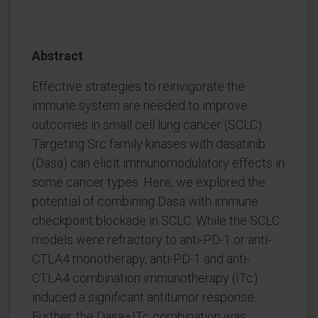
Abstract
Effective strategies to reinvigorate the
immune system are needed to improve
outcomes in small cell lung cancer (SCLC).
Targeting Src family kinases with dasatinib
(Dasa) can elicit immunomodulatory effects in
some cancer types. Here, we explored the
potential of combining Dasa with immune
checkpoint blockade in SCLC. While the SCLC
models were refractory to anti-PD-1 or anti-
CTLA4 monotherapy, anti-PD-1 and anti-
CTLA4 combination immunotherapy (ITc)
induced a significant antitumor response.
Further, the Dasa+ITc combination was