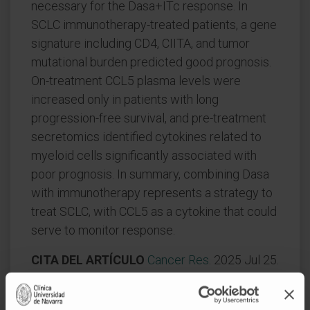
necessary for the Dasa+ITc response. In
SCLC immunotherapy-treated patients, a gene
signature including CD4, CIITA, and tumor
mutational burden predicted good prognosis.
On-treatment CCL5 plasma levels were
increased only in patients with long
progression-free survival, and pre-treatment
secretomics identified cytokines related to
myeloid cells significantly associated with
poor prognosis. In summary, combining Dasa
with immunotherapy represents a strategy to
treat SCLC, with CCL5 as a cytokine that could
serve to monitor response.
CITA DEL ARTÍCULO
Cancer Res
. 2025 Jul 25.
doi:
10.1158/0008-5472.CAN-24-2772
. Online
ahead of print.