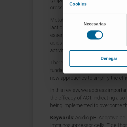
Cookies
.
crossing the tumor endothelium to in
Selección
Metabolic competition, excessive g
Necesarias
de
lactic acid secretion and the extrac
consentimiento
essential amino acids, the hypoxic 
acids in the tumor microenvironmen
activity of the immune cells in ACT
Denegar
Therefore, a new trend in immunot
fundamental biology underpinning t
new approaches to amplify the eff
In this review, we address importan
the efficacy of ACT, indicating also
being implemented to overcome t
Keywords
: Acidic pH; Adoptive cell
Immunosuppressor cells; T cell h