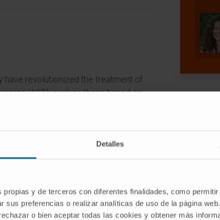
have revolutionized the treatment of
herapies (ACT), such as those based on
) or genetically modified cells
R-T cells), has shown impressive
 types of cancers. However, cancer cells
Detalles
from immunosurveillance, resulting in
ese therapies or responding only
s propias y de terceros con diferentes finalidades, como permitir
hieve long-term tumor control is
r sus preferencias o realizar analíticas de uso de la página web
y a limited percentage of the transferred
 rechazar o bien aceptar todas las cookies y obtener más infor
the bloodstream, interacting and