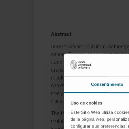
Abstract
Recent advances in immunotherapy 
cancer. The use of adoptive cell t
tumor-infiltrating lymphocytes (TILs
(transgenic TCR lymphocytes or CA
results in the treatment of several
Consentimiento
can exploit mechanisms to escape 
many patients not responding to th
transiently.
Uso de cookies
Este Sitio Web utiliza cookie
The failure of immunotherapy to ac
de la página web, personaliza
multifactorial. On the one hand, onl
configurar sus preferencias,
lymphocytes can circulate through 