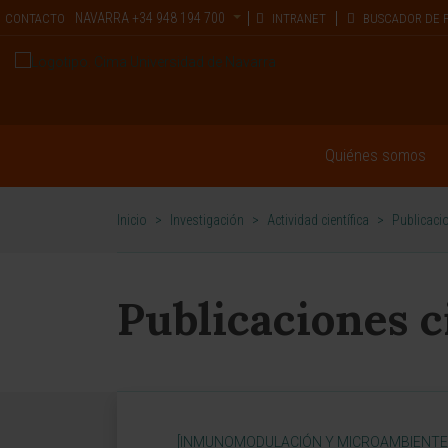
NAVARRA
+34 948 194 700
CONTACTO
INTRANET
BUSCADOR DE 
Quiénes somos
Inicio
>
Investigación
>
Actividad científica
>
Publicacio
Publicaciones c
[INMUNOMODULACIÓN Y MICROAMBIENTE