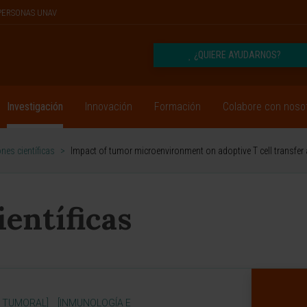
PERSONAS UNAV
¿QUIERE AYUDARNOS?
Investigación
Innovación
Formación
Colabore con noso
nes científicas
>
Impact of tumor microenvironment on adoptive T cell transfer a
ientíficas
 TUMORAL]
[INMUNOLOGÍA E