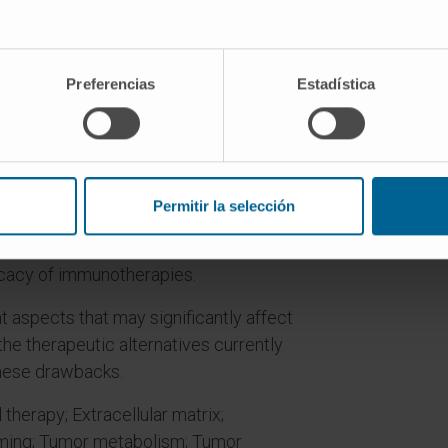
filtrate the tumor.
lucose consumption, the high level of
Preferencias
Estadística
ellular pH acidification, the shortage of
conditions or the accumulation of fatty
t (TME) greatly hinder the anti-tumor
 therapy strategies.
Permitir la selección
herapy research seeks to unravel the
he response to therapy and identify
icacy of immunotherapies.
t aspects that may significantly affect
 the therapeutic alternatives currently
hese drawbacks.
 therapy; Extracellular matrix;
oming; Tumor metabolism; Tumor