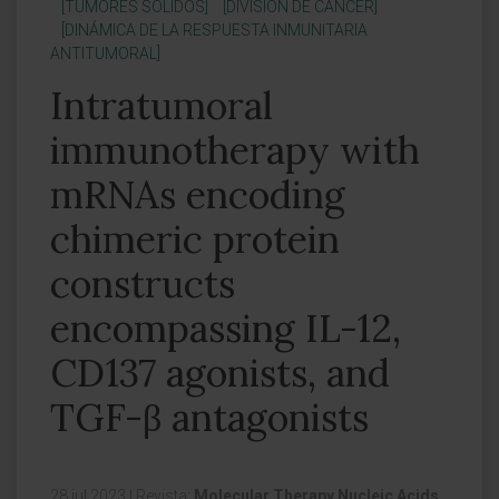
[TUMORES SÓLIDOS]
[DIVISIÓN DE CÁNCER]
[DINÁMICA DE LA RESPUESTA INMUNITARIA
ANTITUMORAL]
Intratumoral
immunotherapy with
mRNAs encoding
chimeric protein
constructs
encompassing IL-12,
CD137 agonists, and
TGF-β antagonists
28 jul 2023
|
Revista:
Molecular Therapy Nucleic Acids