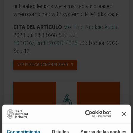
untreated lesions were markedly increased
when combined with systemic PD-1 blockade.
CITA DEL ARTÍCULO
Mol Ther Nucleic Acids
.
2023 Jul 28:33:668-682. doi:
10.1016/j.omtn.2023.07.026
. eCollection 2023
Sep 12.
VER PUBLICACIÓN EN PUBMED
Nuestros autores
Consentimiento
Detalles
Acerca de las cookies