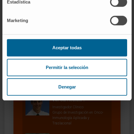
Estadística
inmunitaria antitumoral
Sandra Sánchez Gregorio
Marketing
Técnico de laboratorio
Grupo de Investigación en
Estrategias Combinadas de
Inmunoterapia Traslacional
Aceptar todas
Arantza Azpilicueta
Lusarreta
Técnico de Investigación
Permitir la selección
Grupo de Investigación en
Estrategias Combinadas de
Inmunoterapia Traslacional
Denegar
Dr. Iñaki Eguren Santamaría
Ver Curriculum
Investigador Clínico
Grupo de Investigación en Onco-
Inmunología Aplicada y
Traslacional