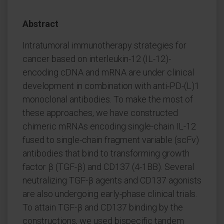
Abstract
Intratumoral immunotherapy strategies for
cancer based on interleukin-12 (IL-12)-
encoding cDNA and mRNA are under clinical
development in combination with anti-PD-(L)1
monoclonal antibodies. To make the most of
these approaches, we have constructed
chimeric mRNAs encoding single-chain IL-12
fused to single-chain fragment variable (scFv)
antibodies that bind to transforming growth
factor β (TGF-β) and CD137 (4-1BB). Several
neutralizing TGF-β agents and CD137 agonists
are also undergoing early-phase clinical trials.
To attain TGF-β and CD137 binding by the
constructions, we used bispecific tandem