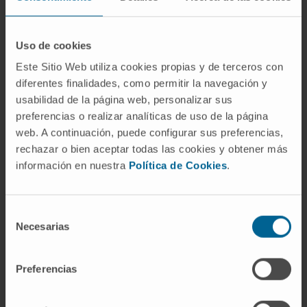
Elixabet Bolaños Mateo
Técnico de Investigación
Grupo de Investigación en
Uso de cookies
Estrategias Combinadas de
Este Sitio Web utiliza cookies propias y de terceros con
Inmunoterapia Traslacional
diferentes finalidades, como permitir la navegación y
Dr. Carlos Luri Rey
usabilidad de la página web, personalizar sus
Posdoctoral
preferencias o realizar analíticas de uso de la página
Grupo de Investigación en
web. A continuación, puede configurar sus preferencias,
Estrategias Combinadas de
rechazar o bien aceptar todas las cookies y obtener más
Inmunoterapia Traslacional
información en nuestra
Política de Cookies
.
Gabriel Gomis Cobos
Predoctoral
Grupo de Investigación en
Selección
Estrategias Combinadas de
Necesarias
de
Inmunoterapia Traslacional
consentimiento
Beatrice Pinci
Preferencias
Predoctoral
Grupo de Investigación en
Dinámica de la respuesta