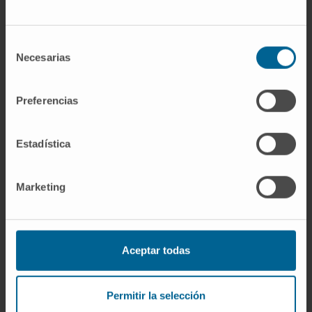
International Staging System and the
complete remission status, only MRD in BM
Selección
and PRD by NGF showed independent
Necesarias
de
prognostic value for PFS. This study supports
consentimiento
the use of less invasive PRD monitoring during
Preferencias
maintenance or observation in transplant-
eligible patients with MM.
Estadística
CITA DEL ARTICULO
J Clin Oncol.
2024 Oct
1:JCO2400635. doi:
10.1200/JCO.24.00635
.
Marketing
Online ahead of print.
VER PUBLICACIÓN EN PUBMED
Aceptar todas
Permitir la selección