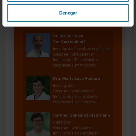
Denegar
Nuestros autores
Dr. Bruno Paiva
Ver Curriculum
Investigador | Investigador principal
Grupo de Investigación en
Inmunómica Traslacional en
Neoplasias Hematológicas
Dra. Marta Lasa Ventura
Investigadora
Grupo de Investigación en
Inmunómica Traslacional en
Neoplasias Hematológicas
Carmen González Díaz-Cano
Predoctoral
Grupo de Investigación en
Inmunómica Traslacional en