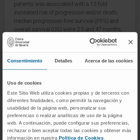
patients was associated with a 13-fold
increased risk of progression and/or death;
median progression-free survival (PFS) and
overall survival (OS) were 2.5 and 47 months,
respectively. Considering patients' MRD
status in BM as the reference, PRD detection
using NGF showed positive and negative
Consentimiento
Detalles
Acerca de las cookies
predictive values of 100% and 73%,
respectively. Presence of PRD helped
identifying patients at risk of imminent
Uso de cookies
progression among those with positive MRD
Este Sitio Web utiliza cookies propias y de terceros con
in BM.
diferentes finalidades, como permitir la navegación y
usabilidad de la página web, personalizar sus
Patients with undetectable PRD according to
preferencias o realizar analíticas de uso de la página
both NGF and MS showed 2-year PFS and OS
web. A continuación, puede configurar sus preferencias,
rates of 97% and 100%, respectively. In
rechazar o bien aceptar todas las cookies y obtener más
multivariate analyses including the Revised
información en nuestra
Política de Cookies
.