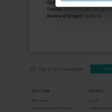
End date:
August 31, 2024
Funder:
Ministerio de Ciencia e 
Nature of project:
National
Sign up for our newsletter
SUBS
ABOUT CIMA
DISEASES
Who we are
Cancer
Research Center of the Clinica
Cardiovascular 