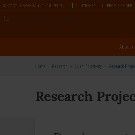
NAVARRA
+34 948 194 700
CONTACT
INTRANET
PEOPLE FINDER
About u
Home
>
Research
>
Scientific activity
>
Research Proje
Research Projec