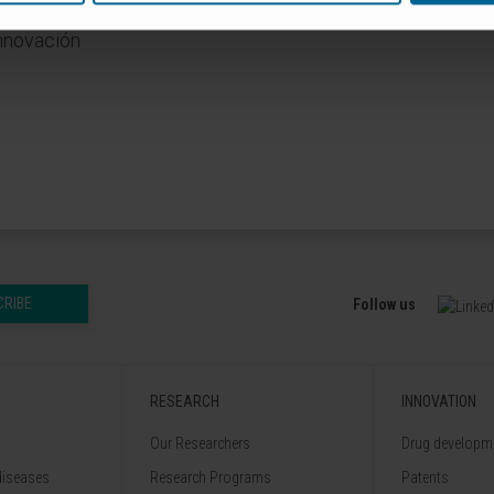
Innovación
CRIBE
Follow us
RESEARCH
INNOVATION
Our Researchers
Drug developme
diseases
Research Programs
Patents