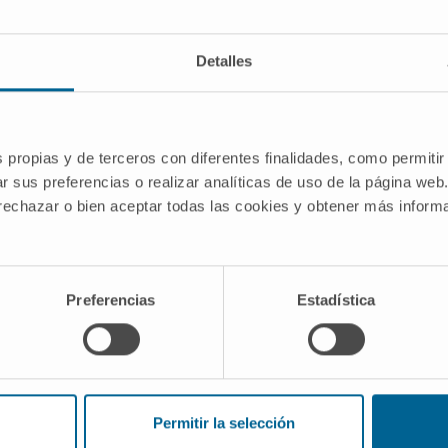
Detalles
nt of new chemical and biological
the limitations in the treatment of
s propias y de terceros con diferentes finalidades, como permitir
elonging to the Medical Chemistry
r sus preferencias o realizar analíticas de uso de la página web
ity of Navarra.
 rechazar o bien aceptar todas las cookies y obtener más infor
do por MCIN/ AEI
Preferencias
Estadística
 Modalidad Generación del
I00
Permitir la selección