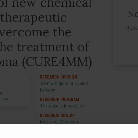
of new chemical
Ne
 therapeutic
overcome the
If yo
the treatment of
loma (CURE4MM)
RESEARCH DIVISION
Technological Innovation
Division
or
Group
RESEARCH PROGRAM
Therapeutic Innovation
RESEARCH GROUP
Medicinal Chemistry