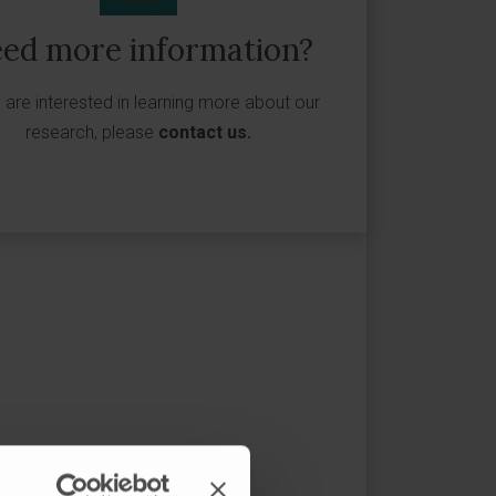
ed more information?
u are interested in learning more about our
research, please
contact us
.