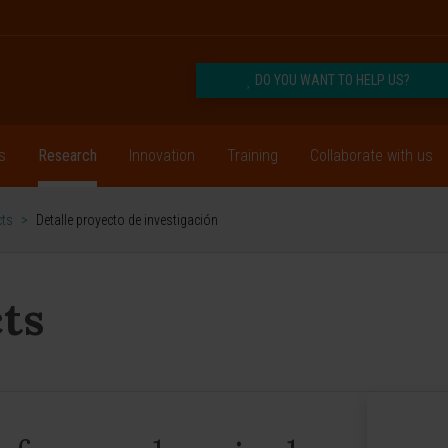
DO YOU WANT TO HELP US?
s
Research
Innovation
Training
Collaborate with us
cts
>
Detalle proyecto de investigación
ts