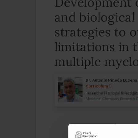
Development 
and biological
strategies to 
limitations in 
multiple mye
Dr. Antonio Pineda Lucena
Curriculum
Researcher | Principal Investigat
Medicinal Chemistry Research 