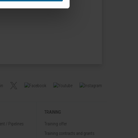
TRAINING
nt / Pipelines
Training offer
Training contracts and grants