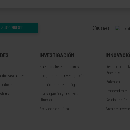
SUSCRIBIRSE
Síguenos
DES
INVESTIGACIÓN
INNOVACI
Nuestros Investigadores
Desarrollo de 
Pipelines
rdiovasculares
Programas de investigación
Patentes
epáticas
Plataformas tecnológicas
Emprendimiento
istema
Investigación y ensayos
clínicos
Colaboración 
aras
Actividad científica
Área del Invers