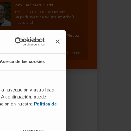
Patxi San Martín Uriz
Investigador Asociado a Proyecto
Grupo de Investigación en Hematología
Traslacional
Dr. Juan Roberto Rodríguez Madoz
Ver Curriculum
Investigador
Grupo de Investigación en Terapias Inmunes
Acerca de las cookies
 la navegación y usabilidad
. A continuación, puede
mación en nuestra
Política de