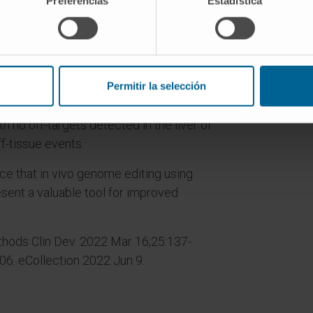
pes.
Preferencias
Estadística
-specific inhibition of LDH that resulted
s in the liver of PH1 and PH3 mice after
ctors expressing the CRISPR-Cas9
 oxalate levels and kidney damage
Permitir la selección
uencing analysis revealed that this
h no off-targets detected in the liver of
f-tissue events.
ce that in vivo genome editing using
ent a valuable tool for improved
hods Clin Dev. 2022 Mar 16;25:137-
06. eCollection 2022 Jun 9.