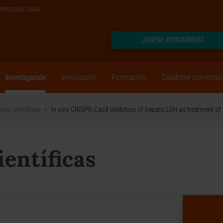
PERSONAS UNAV
¿QUIERE AYUDARNOS?
Investigación
Innovación
Formación
Colabore con noso
nes científicas
>
In vivo CRISPR-Cas9 inhibition of hepatic LDH as treatment of
ientíficas