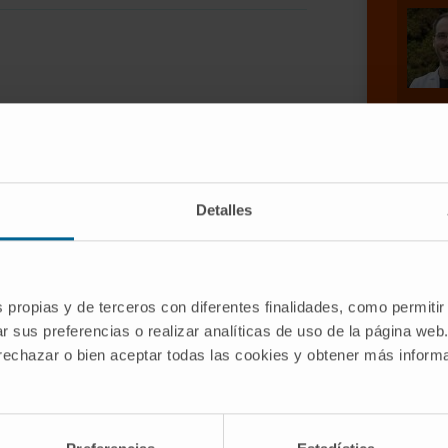
ally CRISPR-Cas9 systems, have
ncy of innovative therapeutic
s such as primary hyperoxalurias
Detalles
at inhibition of glycolate oxidase
nts a promising therapeutic option for
s propias y de terceros con diferentes finalidades, como permitir
r sus preferencias o realizar analíticas de uso de la página web
 rechazar o bien aceptar todas las cookies y obtener más infor
ng the efficacy of liver-specific
e (LDH), a key enzyme responsible for
his strategy would not be limited to PH1,