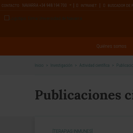
NAVARRA
+34 948 194 700
CONTACTO
INTRANET
BUSCADOR DE 
Quiénes somos
Inicio
>
Investigación
>
Actividad científica
>
Publicacio
Publicaciones c
[TERAPIAS INMUNES]