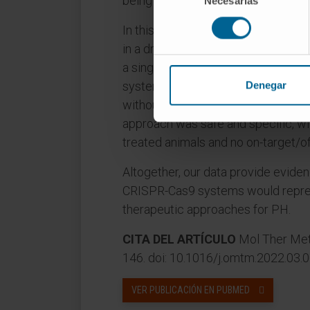
being applicable to other PH subty
Necesarias
de
consentimiento
In this work, we demonstrate a liver
in a drastic reduction of LDH level
a single-dose delivery of AAV8 ve
system, resulting in reduced urine
Denegar
without signs of toxicity. Deep seq
approach was safe and specific, wit
treated animals and no on-target/of
Altogether, our data provide eviden
CRISPR-Cas9 systems would repres
therapeutic approaches for PH.
CITA DEL ARTÍCULO
Mol Ther Met
146. doi: 10.1016/j.omtm.2022.03.0
VER PUBLICACIÓN EN PUBMED