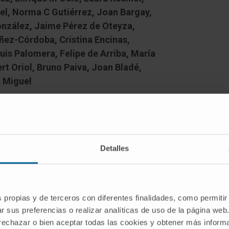
uel, Norma C Gutiérrez, Joan Bargay,
nzález, Jaime Pérez de Oteyza,
ñez-Córdoba, Cristina Encinas,
is Palomera, Felipe de Arriba, María
t Oriol, Bruno Paiva, Joan Bladé,
n Miguel
Detalles
 a desirable endpoint for elderly
s propias y de terceros con diferentes finalidades, como permitir
t biomarkers predicting this are not
r sus preferencias o realizar analíticas de uso de la página web
nsights in this endpoint, a population of
 rechazar o bien aceptar todas las cookies y obtener más infor
igible patients enrolled in two Spanish