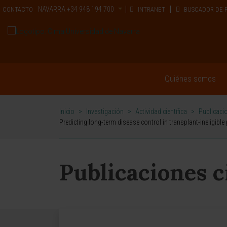
NAVARRA
+34 948 194 700
CONTACTO
INTRANET
BUSCADOR DE 
Quiénes somos
Inicio
>
Investigación
>
Actividad científica
>
Publicacio
Predicting long-term disease control in transplant-ineligibl
Publicaciones c