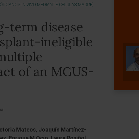
 ÓRGANOS IN VIVO MEDIANTE CÉLULAS MADRE]
g-term disease
splant-ineligible
multiple
act of an MGUS-
nal
ctoria Mateos, Joaquín Martínez-
z, Enrique M Ocio, Laura Rosiñol,