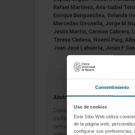
Rafael Martínez, Ana-Isabel Ter
Enrique Bengoechea, Yolanda Go
Mercedes Gironella, Jorge M Nu
Jesús Martín, Carmen Cabrera, Lu
Teresa Cedena, Noemí Puig, Alber
Juan José Lahuerta, Jesús F Sa
Consentimiento
Abstract
Uso de cookies
Disease control at 5 years would be
Este Sitio Web utiliza cookie
multiple myeloma (MM) patients, bu
de la página web, personaliza
defined. Therefore, to gain further i
configurar sus preferencias,
498 newly diagnosed transplant-inel