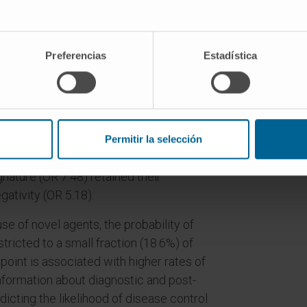
10MAS65), has been analyzed. Among
ost-hoc study, 18.6% remained alive and
eatment initiation.
Preferencias
Estadística
(OS) rate at 10 years was 60.8% as
essing within the first 5 years.
, p = 0.001) and MGUS-like profile (OR
line variables associated with long-term
Permitir la selección
ing depth of response (and MRD), Hb ≥
nature (OR 7.48) retained their
ativity (OR 5.18).
se of novel agents, the probability of
estricted to a small fraction (18.6%) of
point is associated with higher rates of
nformation about diagnostic and post-
dicting the likelihood of disease control