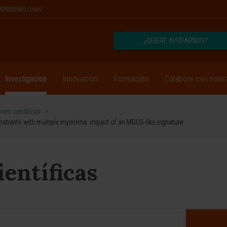
PERSONAS UNAV
¿QUIERE AYUDARNOS?
Investigación
Innovación
Formación
Colabore con noso
nes científicas
>
e patients with multiple myeloma: impact of an MGUS-like signature
ientíficas