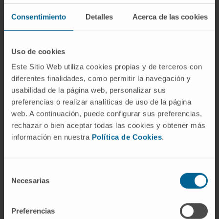
from MDS patients with anemia is able to
Consentimiento
Detalles
Acerca de las cookies
restore erythropoiesis. These results identify
DDIT3 as a driver of dyserythropoiesis, and a
potential therapeutic target to restore the
Uso de cookies
inefficient erythroid differentiation
Este Sitio Web utiliza cookies propias y de terceros con
characterizing MDS patients.
diferentes finalidades, como permitir la navegación y
usabilidad de la página web, personalizar sus
CITA DEL ARTÍCULO
Nat Commun. 2022 Dec
preferencias o realizar analíticas de uso de la página
9;13(1):7619. doi: 10.1038/s41467-022-
web. A continuación, puede configurar sus preferencias,
35192-7
rechazar o bien aceptar todas las cookies y obtener más
información en nuestra
Política de Cookies
.
VER PUBLICACIÓN EN PUBMED
Selección
Necesarias
de
consentimiento
Preferencias