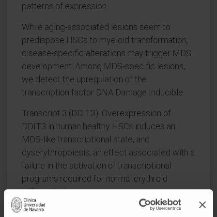
patterns of expression.
While aging-associated lesions seem to
predispose HSCs to myeloid transformation,
disease-specific alterations may trigger MDS
development. Among MDS-specific lesions,
we detect the upregulation of the
transcription factor DNA Damage Inducible
Transcript 3 (DDIT3). Overexpression of
DDIT3 in human healthy HSCs induces an
MDS-like transcriptional state, and
dyserythropoiesis, an effect associated with a
failure in the activation of transcriptional
programs required for normal erythroid
differentiation.
Moreover, DDIT3 knockdown in CD34+ cells