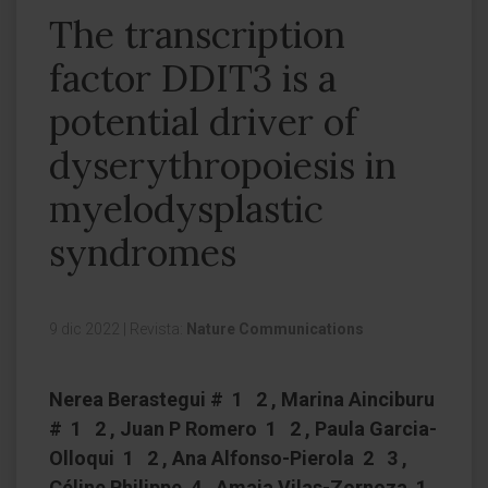
The transcription
factor DDIT3 is a
potential driver of
dyserythropoiesis in
myelodysplastic
syndromes
9 dic 2022
|
Revista:
Nature Communications
Nerea Berastegui # 1 2 , Marina Ainciburu
# 1 2 , Juan P Romero 1 2 , Paula Garcia-
Olloqui 1 2 , Ana Alfonso-Pierola 2 3 ,
Céline Philippe 4 , Amaia Vilas-Zornoza 1