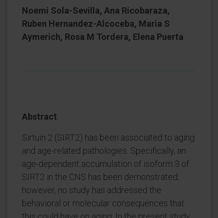
Noemi Sola-Sevilla, Ana Ricobaraza,
Ruben Hernandez-Alcoceba, Maria S
Aymerich, Rosa M Tordera, Elena Puerta
Abstract
Sirtuin 2 (SIRT2) has been associated to aging
and age-related pathologies. Specifically, an
age-dependent accumulation of isoform 3 of
SIRT2 in the CNS has been demonstrated;
however, no study has addressed the
behavioral or molecular consequences that
this could have on aging. In the present study,