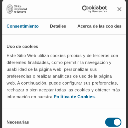
increase of SIRT2.3 found in the brain is not
responsible for induction or prevention of
senescence. Nevertheless, in combination
Consentimiento
Detalles
Acerca de las cookies
with other risk factors, it could contribute to
the progression of age-related processes.
Understanding the specific role of SIRT2 on
Uso de cookies
aging and the underlying molecular
Este Sitio Web utiliza cookies propias y de terceros con
mechanisms is essential to design new and
diferentes finalidades, como permitir la navegación y
more successful therapies for the treatment
usabilidad de la página web, personalizar sus
of age-related diseases.
preferencias o realizar analíticas de uso de la página
web. A continuación, puede configurar sus preferencias,
CITA DEL ARTÍCULO
Int J Mol Sci. 2021 Mar
rechazar o bien aceptar todas las cookies y obtener más
18;22(6):3107. doi: 10.3390/ijms22063107.
información en nuestra
Política de Cookies
.
VER PUBLICACIÓN EN PUBMED
Selección
Necesarias
de