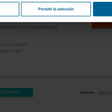
ell ablation system for rat-to-mouse
Permitir la selección
ining xenogeneic hearts whose
rat origin. These results represent an
ards the in vivo generation of
.10.04.510637;
10.04.510637
SUSCRIBIRSE
Síguenos