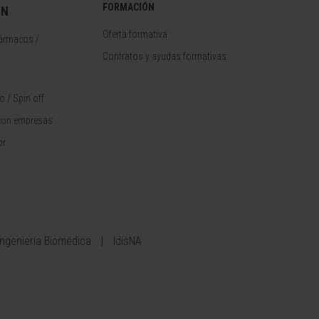
FORMACIÓN
ÓN
Oferta formativa
fármacos /
Contratos y ayudas formativas
 / Spin off
con empresas
or
Ingeniería Biomédica
IdisNA