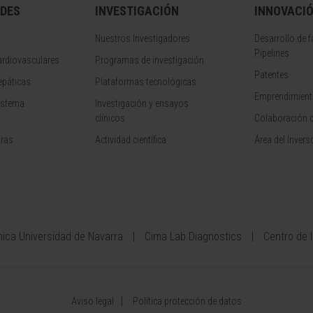
DES
INVESTIGACIÓN
INNOVACI
Nuestros Investigadores
Desarrollo de 
Pipelines
rdiovasculares
Programas de investigación
Patentes
epáticas
Plataformas tecnológicas
Emprendimiento
istema
Investigación y ensayos
clínicos
Colaboración 
aras
Actividad científica
Área del Invers
ínica Universidad de Navarra
Cima Lab Diagnostics
Centro de 
Aviso legal
Política protección de datos