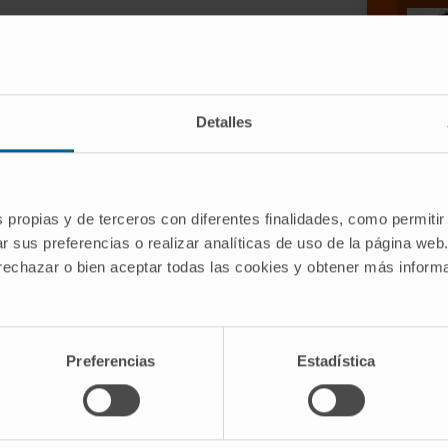
m cells by blastocyst complementation
Detalles
 clinical need for transplants. To
omplementation of both parenchymal and
endothelial cells play a key role in graft
s propias y de terceros con diferentes finalidades, como permitir
specific cell ablation system to produce
r sus preferencias o realizar analíticas de uso de la página web
 the cardiac and vascular systems.
 rechazar o bien aceptar todas las cookies y obtener más infor
 complementation, we rescued heart
y and in combination, obtaining
ocytes and endothelial cells of
Preferencias
Estadística
himeras were viable and reached the
 function and no signs of
rt.