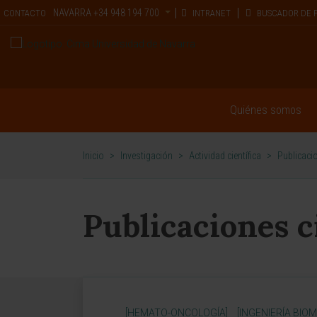
NAVARRA
+34 948 194 700
CONTACTO
INTRANET
BUSCADOR DE 
Quiénes somos
Inicio
>
Investigación
>
Actividad científica
>
Publicacio
Publicaciones c
[HEMATO-ONCOLOGÍA]
[INGENIERÍA BIOM