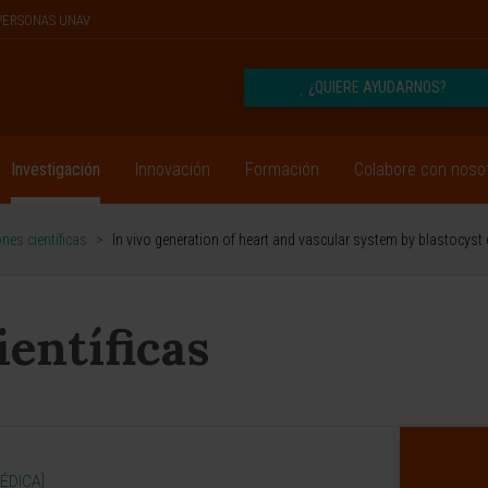
PERSONAS UNAV
¿QUIERE AYUDARNOS?
Investigación
Innovación
Formación
Colabore con noso
nes científicas
>
In vivo generation of heart and vascular system by blastocys
ientíficas
ÉDICA]