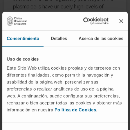
plasma cells have uniquely high levels of
circular-RNAs accounted for by and reflecting
the combinatorial clonal state of the
Immunoglobulin loci.
Consentimiento
Detalles
Acerca de las cookies
CITA DEL ARTÍCULO
Nat Commun. 2019 Feb
18;10(1):821. doi: 10.1038/s41467-019-
08679-z.
Uso de cookies
Este Sitio Web utiliza cookies propias y de terceros con
VER PUBLICACIÓN EN PUBMED
diferentes finalidades, como permitir la navegación y
usabilidad de la página web, personalizar sus
preferencias o realizar analíticas de uso de la página
web. A continuación, puede configurar sus preferencias,
rechazar o bien aceptar todas las cookies y obtener más
información en nuestra
Política de Cookies
.
Selección