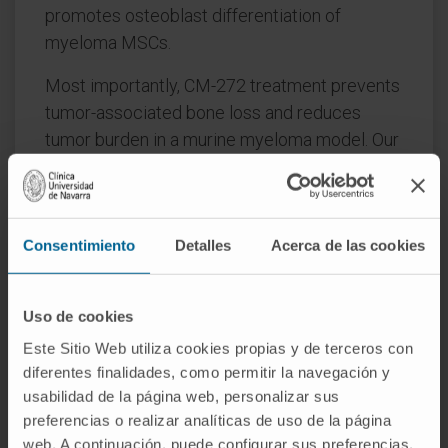
promotes osteoblast differentiation of
myeloma MSCs.
Most importantly, CM-272 treatment prevents
tumor-associated bone loss and reduces
tumor burden in a murine myeloma model. Our
results demonstrate that epigenetic
aberrancies mediate the impairment of bone
formation in MM, and its targeting by CM-272
Consentimiento
Detalles
Acerca de las cookies
is able to reverse MBD.
CITA DEL ARTÍCULO
Nat Commun. 2021 Jan
18;12(1):421. doi: 10.1038/s41467-020-
Uso de cookies
20715-x.
Este Sitio Web utiliza cookies propias y de terceros con
diferentes finalidades, como permitir la navegación y
VER PUBLICACIÓN EN PUBMED
usabilidad de la página web, personalizar sus
preferencias o realizar analíticas de uso de la página
web. A continuación, puede configurar sus preferencias,