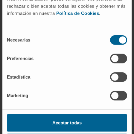
rechazar o bien aceptar todas las cookies y obtener más
información en nuestra
Política de Cookies
.
Selección
Necesarias
de
Nuestros autores
consentimiento
Dr. Xabier Morales Urteaga
Preferencias
Técnico de laboratorio
Plataforma de Imagen
Estadística
Dr. Carlos Ortiz de Solórzano
Aurusa
Marketing
Ver Curriculum
Director | Investigador principal
Plataforma de Imagen
Aceptar todas
Dra. Edurne San José Enériz
Investigadora