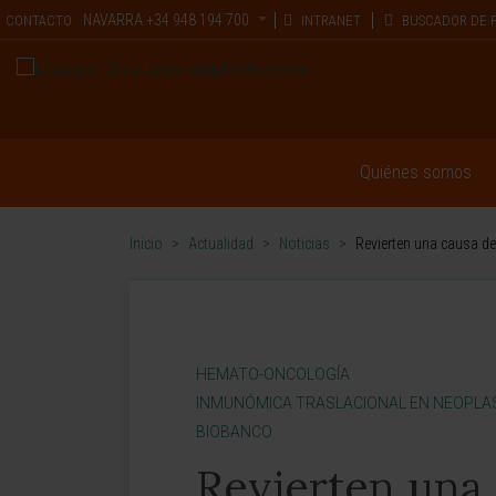
NAVARRA
+34 948 194 700
CONTACTO
INTRANET
BUSCADOR DE 
Quiénes somos
Inicio
>
Actualidad
>
Noticias
>
Revierten una causa de
HEMATO-ONCOLOGÍA
INMUNÓMICA TRASLACIONAL EN NEOPLA
BIOBANCO
Revierten una 