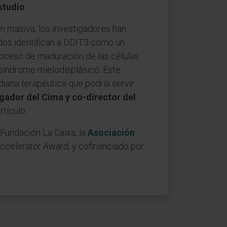
studio
.
ón masiva, los investigadores han
tados identifican a DDIT3 como un
proceso de maduración de las células
 síndrome mielodisplásico. Este
iana terapéutica que podría servir
igador del Cima y co-director del
rtículo.
a Fundación La Caixa, la
Asociación
celerator Award, y cofinanciado por