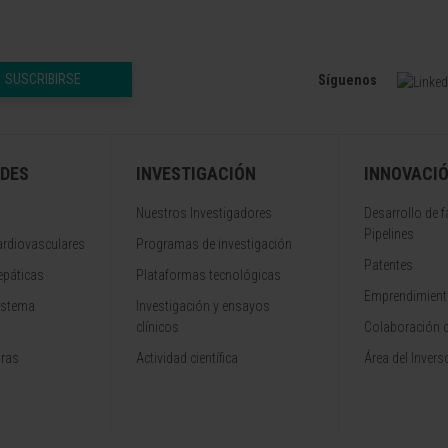
SUSCRIBIRSE
Síguenos
DES
INVESTIGACIÓN
INNOVACI
Nuestros Investigadores
Desarrollo de 
Pipelines
rdiovasculares
Programas de investigación
Patentes
epáticas
Plataformas tecnológicas
Emprendimiento
istema
Investigación y ensayos
clínicos
Colaboración 
aras
Actividad científica
Área del Invers