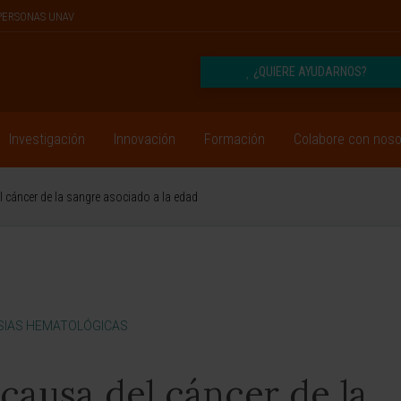
PERSONAS UNAV
¿QUIERE AYUDARNOS?
Investigación
Innovación
Formación
Colabore con noso
l cáncer de la sangre asociado a la edad
SIAS HEMATOLÓGICAS
causa del cáncer de la