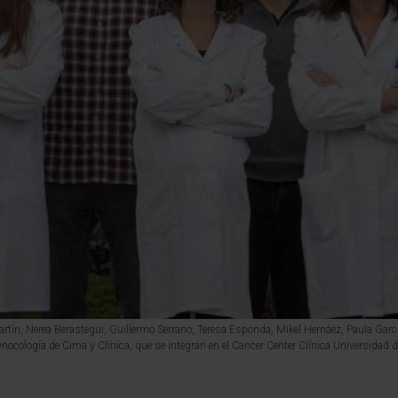
Martín, Nerea Berastegui, Guillermo Serrano, Teresa Esponda, Mikel Hernáez, Paula Garcí
ocología de Cima y Clínica, que se integran en el Cancer Center Clínica Universidad d