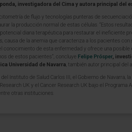
ponda, investigadora del Cima y autora principal del e
 citometría de flujo y tecnologías punteras de secuenciaci
taurar la producción normal de estas células. “Estos resul
 potencial diana terapéutica para restaurar el ineficiente 
s, causa de la anemia que caracteriza a los pacientes con
el conocimiento de esta enfermedad y ofrece una posible d
chos de estos pacientes”, concluye
Felipe Prósper
,
invest
nica Universidad de Navarra
, también autor principal del a
el Instituto de Salud Carlos III, el Gobierno de Navarra, l
Research UK y el Cancer Research UK bajo el Programa Ac
tre otras instituciones.