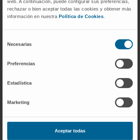
web. A continuación, puede configurar sus preferencias,
rechazar o bien aceptar todas las cookies y obtener más
información en nuestra
Política de Cookies
.
Selección
Nuestros autores
Necesarias
de
consentimiento
Dra. Karmele Valencia Leoz
Ver Curriculum
Preferencias
Investigadora | Investigadora
principal
Grupo de investigación en
Estadística
Innovación terapéutica en cáncer de
pulmón
Marketing
Elizabet Guruceaga Martínez
Codirectora
Plataforma Bioinformática
Aceptar todas
Nerea Razquin Erro