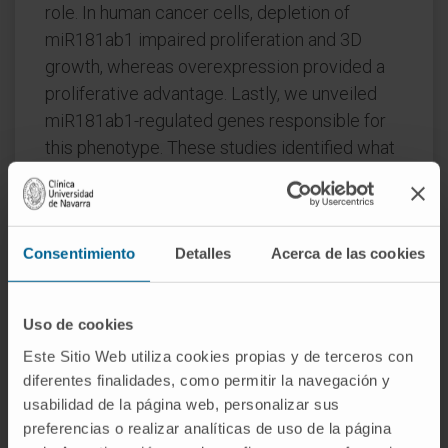
role. In human cancer cells, depletion of
miR181ab1 impaired proliferation and 3D
growth, whereas overexpression provided a
proliferative advantage. Lastly, we unveiled
miR181ab1-regulated genes responsible for
this phenotype. These studies identified what
we believe to be a previously unknown role for
miR181ab1 as a potential therapeutic target in
2 highly aggressive and difficult to treat KRAS-
Consentimiento
Detalles
Acerca de las cookies
mutated cancers.
CITA DEL ARTÍCULO
J Clin Invest. 2020 Apr
1;130(4):1879-1895. doi: 10.1172/JCI129012.
Uso de cookies
Este Sitio Web utiliza cookies propias y de terceros con
VER PUBLICACIÓN EN PUBMED
diferentes finalidades, como permitir la navegación y
usabilidad de la página web, personalizar sus
preferencias o realizar analíticas de uso de la página