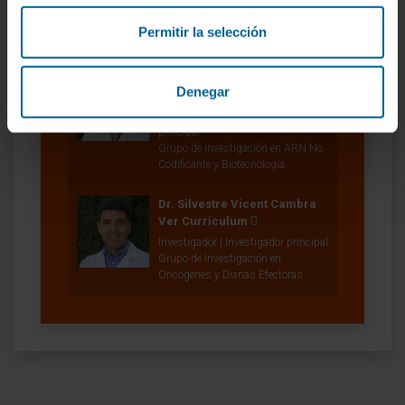
Técnico de laboratorio
Grupo de investigación en ARN No
Permitir la selección
Codificante y Biotecnología
Dra. Puri Fortes Alonso
Denegar
Ver Curriculum
Investigadora | Investigadora
principal
Grupo de investigación en ARN No
Codificante y Biotecnología
Dr. Silvestre Vicent Cambra
Ver Curriculum
Investigador | Investigador principal
Grupo de Investigación en
Oncogenes y Dianas Efectoras