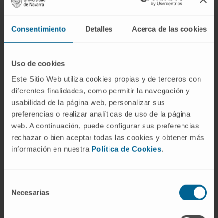
antitumor effect of the IRE procedure. This
combination might facilitate the induction of a
Consentimiento
Detalles
Acerca de las cookies
long-term systemic response to prevent
tumor relapses and the appearance of
metastases.
Uso de cookies
Este Sitio Web utiliza cookies propias y de terceros con
CITA DEL ARTÍCULO
J Vasc Interv Radiol.
diferentes finalidades, como permitir la navegación y
2019 Jul;30(7):1098-1105. doi:
usabilidad de la página web, personalizar sus
10.1016/j.jvir.2019.02.023. Epub 2019 May 14.
preferencias o realizar analíticas de uso de la página
web. A continuación, puede configurar sus preferencias,
VER PUBLICACIÓN EN PUBMED
rechazar o bien aceptar todas las cookies y obtener más
información en nuestra
Política de Cookies
.
Selección
Necesarias
de
consentimiento