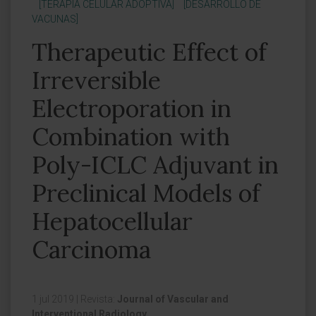
[TERAPIA CELULAR ADOPTIVA]
[DESARROLLO DE
VACUNAS]
Therapeutic Effect of
Irreversible
Electroporation in
Combination with
Poly-ICLC Adjuvant in
Preclinical Models of
Hepatocellular
Carcinoma
1 jul 2019
|
Revista:
Journal of Vascular and
Interventional Radiology