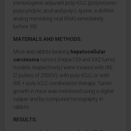
immunogenic adjuvant poly-ICLC (polyinosinic-
polycytidylic acid and poly-L-lysine, a dsRNA
analog mimicking viral RNA) inmediately
before IRE.
MATERIALS AND METHODS:
Mice and rabbits bearing
hepatocellular
carcinoma
tumors (Hepa.129 and VX2 tumor
models, respectively) were treated with IRE
(2 pulses of 2500V), with poly-ICLC, or with
IRE + poly-ICLC combination therapy. Tumor
growth in mice was monitored using a digital
caliper and by computed tomography in
rabbits.
RESULTS: