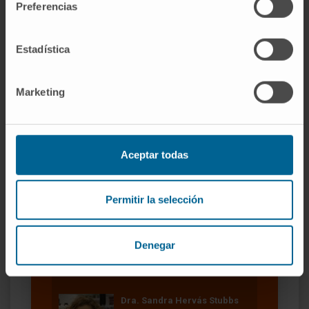
Preferencias
Nuestros autores
Estadística
Dra. Teresa Lozano Moreda
Investigadora
Grupo de Investigación en
Inmunomodulación y
Marketing
Microambiente Tumoral
Marta Gorraiz Ayala
Técnico de laboratorio
Aceptar todas
Grupo de Investigación en
Inmunomodulación y
Microambiente Tumoral
Permitir la selección
Dr. Pablo Sarobe Ugarriza
Ver Curriculum
Denegar
Investigador | Investigador principal
Grupo de Investigación en
Desarrollo de Vacunas
Dra. Sandra Hervás Stubbs