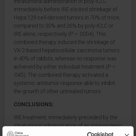
Intratumoral administration of poly-ICLC
immediately before IRE elicited shrinkage of
Hepa.129 cell-derived tumors in 70% of mice,
compared to 30% and 26% by poly-ICLC or
IRE alone, respectively (P = .0004). This
combined therapy induced the shrinkage of
VX-2-based hepatocellular carcinoma tumors
in 40% of rabbits, whereas no response was
achieved by either individual treatment (P =
.045). The combined therapy activated a
systemic antitumor response able to inhibit
the growth of other untreated tumors.
CONCLUSIONS:
IRE treatment, immediately preceded by the
intratumoral administration of an immunogenic
adjuvant such as poly-ICLC, might enhance the